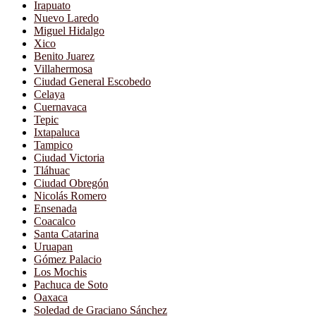
Irapuato
Nuevo Laredo
Miguel Hidalgo
Xico
Benito Juarez
Villahermosa
Ciudad General Escobedo
Celaya
Cuernavaca
Tepic
Ixtapaluca
Tampico
Ciudad Victoria
Tláhuac
Ciudad Obregón
Nicolás Romero
Ensenada
Coacalco
Santa Catarina
Uruapan
Gómez Palacio
Los Mochis
Pachuca de Soto
Oaxaca
Soledad de Graciano Sánchez