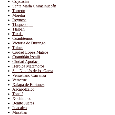
Coyoacán
Santa María Chimalhuacán
Torreón
Morelia
Reynosa
Tlaquepaque
Tlalpan
Tuxtla
Cuauhtémoc
Victoria de Durango
Toluca
Ciudad López Mateos
Cuautitlán Izcalli
Ciudad Apodaca
Heroica Matamoros
San Nicolás de los Garza
Venustiano Carranza
Veracruz
Xalapa de Enríquez
Azcapotzalco
Tonalá
Xochimilco
Benito Juárez
Iztacalco
Mazatlán