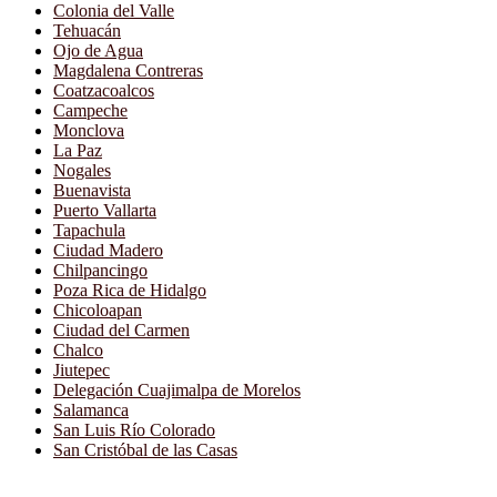
Colonia del Valle
Tehuacán
Ojo de Agua
Magdalena Contreras
Coatzacoalcos
Campeche
Monclova
La Paz
Nogales
Buenavista
Puerto Vallarta
Tapachula
Ciudad Madero
Chilpancingo
Poza Rica de Hidalgo
Chicoloapan
Ciudad del Carmen
Chalco
Jiutepec
Delegación Cuajimalpa de Morelos
Salamanca
San Luis Río Colorado
San Cristóbal de las Casas