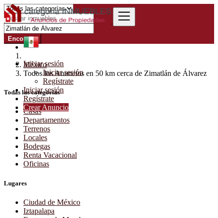
Encontrar
Iniciar sesión
México
Iniciar sesión
Todos los Anuncios en 50 km cerca de Zimatlán de Álvarez
Regístrate
Iniciar sesión
Todas las categorías
Regístrate
Crear Anuncio
Casas
Departamentos
Terrenos
Locales
Bodegas
Renta Vacacional
Oficinas
Lugares
Ciudad de México
Iztapalapa