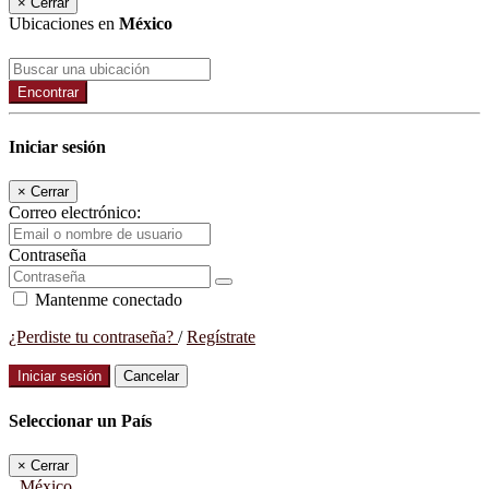
×
Cerrar
Ubicaciones en
México
Encontrar
Iniciar sesión
×
Cerrar
Correo electrónico:
Contraseña
Mantenme conectado
¿Perdiste tu contraseña?
/
Regístrate
Iniciar sesión
Cancelar
Seleccionar un País
×
Cerrar
México