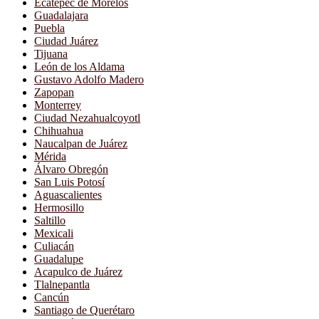
Ecatepec de Morelos
Guadalajara
Puebla
Ciudad Juárez
Tijuana
León de los Aldama
Gustavo Adolfo Madero
Zapopan
Monterrey
Ciudad Nezahualcoyotl
Chihuahua
Naucalpan de Juárez
Mérida
Álvaro Obregón
San Luis Potosí
Aguascalientes
Hermosillo
Saltillo
Mexicali
Culiacán
Guadalupe
Acapulco de Juárez
Tlalnepantla
Cancún
Santiago de Querétaro