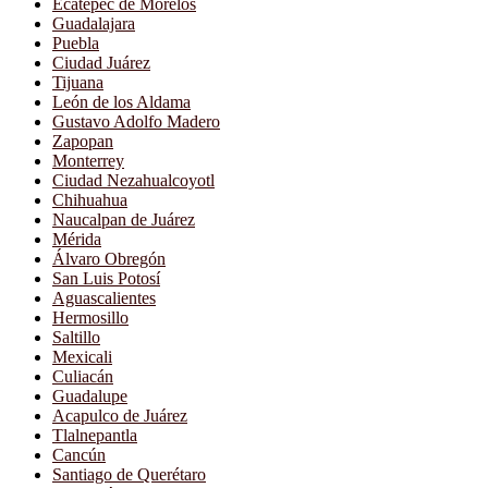
Ecatepec de Morelos
Guadalajara
Puebla
Ciudad Juárez
Tijuana
León de los Aldama
Gustavo Adolfo Madero
Zapopan
Monterrey
Ciudad Nezahualcoyotl
Chihuahua
Naucalpan de Juárez
Mérida
Álvaro Obregón
San Luis Potosí
Aguascalientes
Hermosillo
Saltillo
Mexicali
Culiacán
Guadalupe
Acapulco de Juárez
Tlalnepantla
Cancún
Santiago de Querétaro