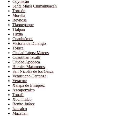
Coyoacán
Santa María Chimalhuacán
Torreón
Morelia
Reynosa
Tlaquepaque
Tlalpan
Tuxtla
Cuauhtémoc
Victoria de Durango
Toluca
Ciudad López Mateos
Cuautitlán Izcalli
Ciudad Apodaca
Heroica Matamoros
San Nicolás de los Garza
Venustiano Carranza
Veracruz
Xalapa de Enríquez
Azcapotzalco
Tonalá
Xochimilco
Benito Juárez
Iztacalco
Mazatlán