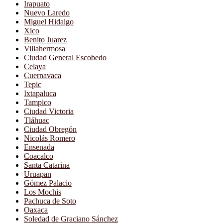
Irapuato
Nuevo Laredo
Miguel Hidalgo
Xico
Benito Juarez
Villahermosa
Ciudad General Escobedo
Celaya
Cuernavaca
Tepic
Ixtapaluca
Tampico
Ciudad Victoria
Tláhuac
Ciudad Obregón
Nicolás Romero
Ensenada
Coacalco
Santa Catarina
Uruapan
Gómez Palacio
Los Mochis
Pachuca de Soto
Oaxaca
Soledad de Graciano Sánchez