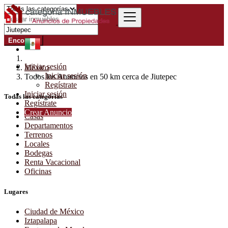
Encontrar
Iniciar sesión
México
Iniciar sesión
Todos los Anuncios en 50 km cerca de Jiutepec
Regístrate
Iniciar sesión
Todas las categorías
Regístrate
Crear Anuncio
Casas
Departamentos
Terrenos
Locales
Bodegas
Renta Vacacional
Oficinas
Lugares
Ciudad de México
Iztapalapa