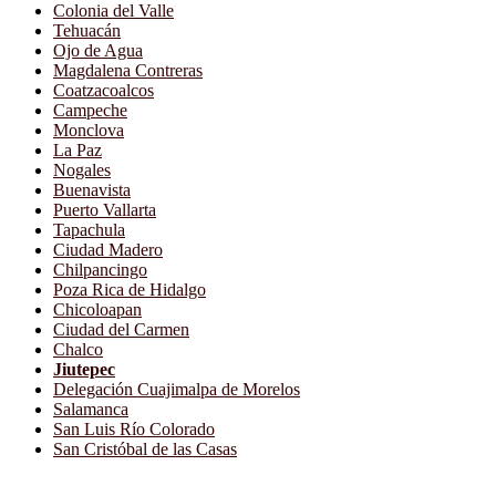
Colonia del Valle
Tehuacán
Ojo de Agua
Magdalena Contreras
Coatzacoalcos
Campeche
Monclova
La Paz
Nogales
Buenavista
Puerto Vallarta
Tapachula
Ciudad Madero
Chilpancingo
Poza Rica de Hidalgo
Chicoloapan
Ciudad del Carmen
Chalco
Jiutepec
Delegación Cuajimalpa de Morelos
Salamanca
San Luis Río Colorado
San Cristóbal de las Casas