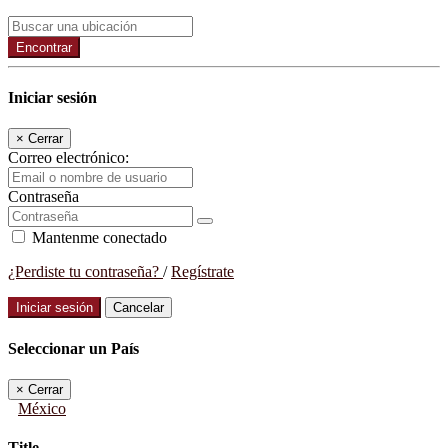
Encontrar
Iniciar sesión
×
Cerrar
Correo electrónico:
Contraseña
Mantenme conectado
¿Perdiste tu contraseña?
/
Regístrate
Iniciar sesión
Cancelar
Seleccionar un País
×
Cerrar
México
Title