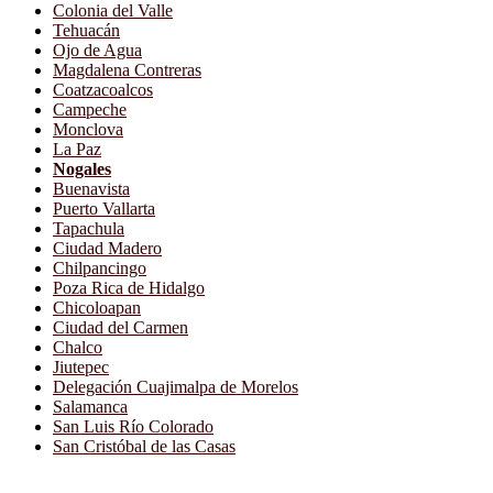
Colonia del Valle
Tehuacán
Ojo de Agua
Magdalena Contreras
Coatzacoalcos
Campeche
Monclova
La Paz
Nogales
Buenavista
Puerto Vallarta
Tapachula
Ciudad Madero
Chilpancingo
Poza Rica de Hidalgo
Chicoloapan
Ciudad del Carmen
Chalco
Jiutepec
Delegación Cuajimalpa de Morelos
Salamanca
San Luis Río Colorado
San Cristóbal de las Casas