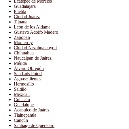
Ecatepec de Morelos
Guadalajara
Puebla
Ciudad Juárez
Tijuana
León de los Aldama
Gustavo Adolfo Madero
Zapopan
Monterrey
Ciudad Nezahualcoyotl
Chihuahua
Naucalpan de Juárez
Mérida
Álvaro Obregón
San Luis Potosí
Aguascalientes
Hermosillo
Saltillo
Mexicali
Culiacán
Guadalupe
Acapulco de Juárez
Tlalnepantla
Cancún
Santiago de Querétaro