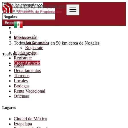
Encontrar
Iniciar sesión
México
Iniciar sesión
Todos los Anuncios en 50 km cerca de Nogales
Regístrate
Iniciar sesión
Todas las categorías
Regístrate
Crear Anuncio
Casas
Departamentos
Terrenos
Locales
Bodegas
Renta Vacacional
Oficinas
Lugares
Ciudad de México
Iztapalapa