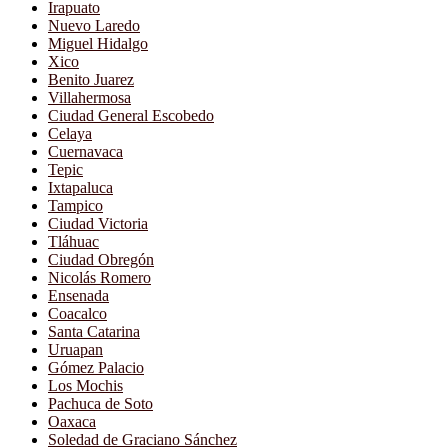
Irapuato
Nuevo Laredo
Miguel Hidalgo
Xico
Benito Juarez
Villahermosa
Ciudad General Escobedo
Celaya
Cuernavaca
Tepic
Ixtapaluca
Tampico
Ciudad Victoria
Tláhuac
Ciudad Obregón
Nicolás Romero
Ensenada
Coacalco
Santa Catarina
Uruapan
Gómez Palacio
Los Mochis
Pachuca de Soto
Oaxaca
Soledad de Graciano Sánchez