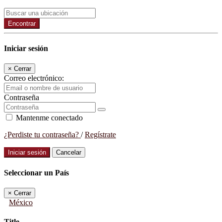
Encontrar
Iniciar sesión
×
Cerrar
Correo electrónico:
Contraseña
Mantenme conectado
¿Perdiste tu contraseña?
/
Regístrate
Iniciar sesión
Cancelar
Seleccionar un País
×
Cerrar
México
Title