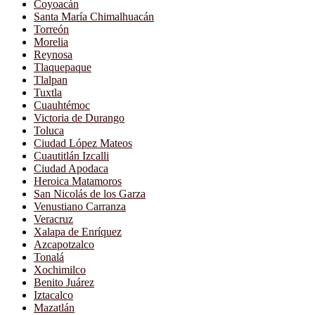
Coyoacán
Santa María Chimalhuacán
Torreón
Morelia
Reynosa
Tlaquepaque
Tlalpan
Tuxtla
Cuauhtémoc
Victoria de Durango
Toluca
Ciudad López Mateos
Cuautitlán Izcalli
Ciudad Apodaca
Heroica Matamoros
San Nicolás de los Garza
Venustiano Carranza
Veracruz
Xalapa de Enríquez
Azcapotzalco
Tonalá
Xochimilco
Benito Juárez
Iztacalco
Mazatlán