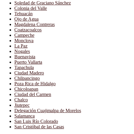
Soledad de Graciano Sánchez
Colonia del Valle
Tehuacán
Ojo de Agua
Magdalena Contreras
Coatzacoalcos
Campeche
Monclova
La Paz
Nogales
Buenavista
Puerto Vallarta
Tapachula
Ciudad Madero
Chilpancingo
Poza Rica de Hidalgo
Chicoloapan
Ciudad del Carmen
Chalco
Jiutepec
Delegación Cuajimalpa de Morelos
Salamanca
San Luis Río Colorado
San Cristóbal de las Casas