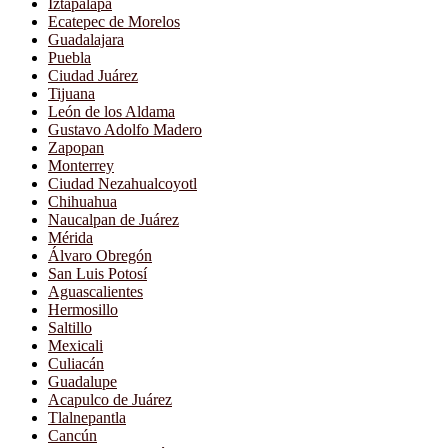
Iztapalapa
Ecatepec de Morelos
Guadalajara
Puebla
Ciudad Juárez
Tijuana
León de los Aldama
Gustavo Adolfo Madero
Zapopan
Monterrey
Ciudad Nezahualcoyotl
Chihuahua
Naucalpan de Juárez
Mérida
Álvaro Obregón
San Luis Potosí
Aguascalientes
Hermosillo
Saltillo
Mexicali
Culiacán
Guadalupe
Acapulco de Juárez
Tlalnepantla
Cancún