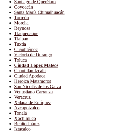
Santiago de Querétaro
Coyoacán
Santa María Chimalhuacán
Torreón
Morelia
Reynosa
Tlaquepaque
Tlalpan
Tuxtla
Cuauhtémoc
Victoria de Durango
Toluca
Ciudad López Mateos
Cuautitlán Izcalli
Ciudad Apodaca
Heroica Matamoros
San Nicolás de los Garza
Venustiano Carranza
Veracruz
Xalapa de Enríquez
Azcapotzalco
Tonalá
Xochimilco
Benito Juárez
Iztacalco