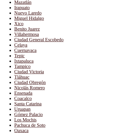
Mazatlán
Irapuato
Nuevo Laredo
Miguel Hidalgo
Xico
Benito Juarez
Villahermosa
Ciudad General Escobedo
Celaya
Cuernavaca
Tepic
Ixtapaluca
Tampico
Ciudad Victoria
Tláhuac
Ciudad Obregón
Nicolás Romero
Ensenada
Coacalco
Santa Catarina
Uruapan
Gómez Palacio
Los Mochis
Pachuca de Soto
Oaxaca