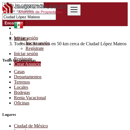
Encontrar
Iniciar sesión
México
Iniciar sesión
Todos los Anuncios en 50 km cerca de Ciudad López Mateos
Regístrate
Iniciar sesión
Regístrate
Todas las categorías
Crear Anuncio
Casas
Departamentos
Terrenos
Locales
Bodegas
Renta Vacacional
Oficinas
Lugares
Ciudad de México