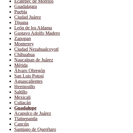
Ecatepec de Morelos
Guadalajara
Puebla
Ciudad Juárez
Tijuana
León de los Aldama
Gustavo Adolfo Madero
Zapopan
Monterrey
Ciudad Nezahualcoyotl
Chihuahua
Naucalpan de Juárez
Mérida
Álvaro Obregón
San Luis Potosí
Aguascalientes
Hermosillo
Saltillo
Mexicali
Culiacán
Guadalupe
Acapulco de Juárez
Tlalnepantla
Cancún
Santiago de Querétaro