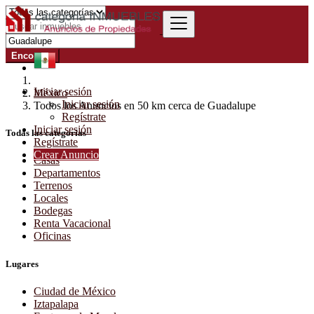
Encontrar
Iniciar sesión
México
Iniciar sesión
Todos los Anuncios en 50 km cerca de Guadalupe
Regístrate
Iniciar sesión
Todas las categorías
Regístrate
Crear Anuncio
Casas
Departamentos
Terrenos
Locales
Bodegas
Renta Vacacional
Oficinas
Lugares
Ciudad de México
Iztapalapa