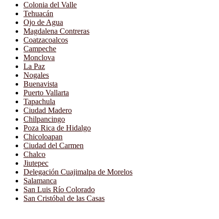
Colonia del Valle
Tehuacán
Ojo de Agua
Magdalena Contreras
Coatzacoalcos
Campeche
Monclova
La Paz
Nogales
Buenavista
Puerto Vallarta
Tapachula
Ciudad Madero
Chilpancingo
Poza Rica de Hidalgo
Chicoloapan
Ciudad del Carmen
Chalco
Jiutepec
Delegación Cuajimalpa de Morelos
Salamanca
San Luis Río Colorado
San Cristóbal de las Casas