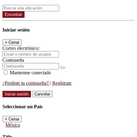
Encontrar
Iniciar sesión
×
Cerrar
Correo electrónico:
Contraseña
Mantenme conectado
¿Perdiste tu contraseña?
/
Regístrate
Iniciar sesión
Cancelar
Seleccionar un País
×
Cerrar
México
Title