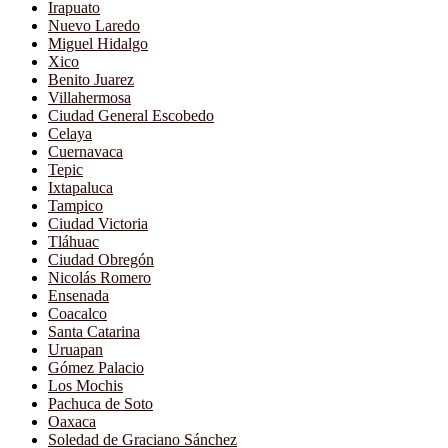
Irapuato
Nuevo Laredo
Miguel Hidalgo
Xico
Benito Juarez
Villahermosa
Ciudad General Escobedo
Celaya
Cuernavaca
Tepic
Ixtapaluca
Tampico
Ciudad Victoria
Tláhuac
Ciudad Obregón
Nicolás Romero
Ensenada
Coacalco
Santa Catarina
Uruapan
Gómez Palacio
Los Mochis
Pachuca de Soto
Oaxaca
Soledad de Graciano Sánchez