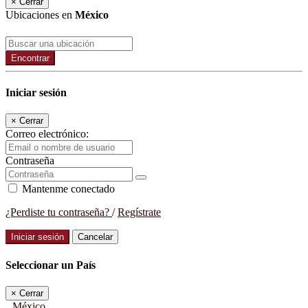
×
Cerrar
Ubicaciones en
México
Encontrar
Iniciar sesión
×
Cerrar
Correo electrónico:
Contraseña
Mantenme conectado
¿Perdiste tu contraseña?
/
Regístrate
Iniciar sesión
Cancelar
Seleccionar un País
×
Cerrar
México