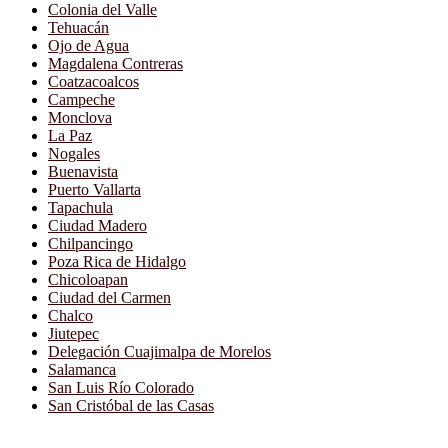
Colonia del Valle
Tehuacán
Ojo de Agua
Magdalena Contreras
Coatzacoalcos
Campeche
Monclova
La Paz
Nogales
Buenavista
Puerto Vallarta
Tapachula
Ciudad Madero
Chilpancingo
Poza Rica de Hidalgo
Chicoloapan
Ciudad del Carmen
Chalco
Jiutepec
Delegación Cuajimalpa de Morelos
Salamanca
San Luis Río Colorado
San Cristóbal de las Casas