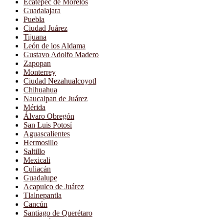
Ecatepec de Morelos
Guadalajara
Puebla
Ciudad Juárez
Tijuana
León de los Aldama
Gustavo Adolfo Madero
Zapopan
Monterrey
Ciudad Nezahualcoyotl
Chihuahua
Naucalpan de Juárez
Mérida
Álvaro Obregón
San Luis Potosí
Aguascalientes
Hermosillo
Saltillo
Mexicali
Culiacán
Guadalupe
Acapulco de Juárez
Tlalnepantla
Cancún
Santiago de Querétaro