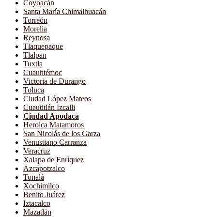
Coyoacán
Santa María Chimalhuacán
Torreón
Morelia
Reynosa
Tlaquepaque
Tlalpan
Tuxtla
Cuauhtémoc
Victoria de Durango
Toluca
Ciudad López Mateos
Cuautitlán Izcalli
Ciudad Apodaca
Heroica Matamoros
San Nicolás de los Garza
Venustiano Carranza
Veracruz
Xalapa de Enríquez
Azcapotzalco
Tonalá
Xochimilco
Benito Juárez
Iztacalco
Mazatlán