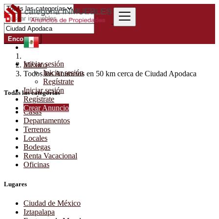
Encontrar
Iniciar sesión
México
Iniciar sesión
Todos los Anuncios en 50 km cerca de Ciudad Apodaca
Regístrate
Iniciar sesión
Todas las categorías
Regístrate
Crear Anuncio
Casas
Departamentos
Terrenos
Locales
Bodegas
Renta Vacacional
Oficinas
Lugares
Ciudad de México
Iztapalapa