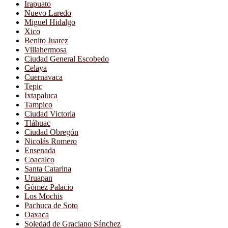
Irapuato
Nuevo Laredo
Miguel Hidalgo
Xico
Benito Juarez
Villahermosa
Ciudad General Escobedo
Celaya
Cuernavaca
Tepic
Ixtapaluca
Tampico
Ciudad Victoria
Tláhuac
Ciudad Obregón
Nicolás Romero
Ensenada
Coacalco
Santa Catarina
Uruapan
Gómez Palacio
Los Mochis
Pachuca de Soto
Oaxaca
Soledad de Graciano Sánchez