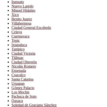
Irapuato
Nuevo Laredo
Miguel Hidalgo
Xico
Benito Juarez
Villahermosa
Ciudad General Escobedo
Celaya
Cuernavaca
Tepic
Ixtapaluca
Tampico
Ciudad Victoria
Tláhuac
Ciudad Obregón
Nicolás Romero
Ensenada
Coacalco
Santa Catarina
Uruapan
Gómez Palacio
Los Mochis
Pachuca de Soto
Oaxaca
Soledad de Graciano Sánchez