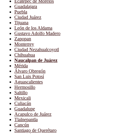
Ecatepec de Morelos
Guadalajara
Puebla
Ciudad Juárez
Tijuana
León de los Aldama
Gustavo Adolfo Madero
Zapopan
Monterrey
Ciudad Nezahualcoyotl
Chihuahua
Naucalpan de Juárez
Mérida
Álvaro Obregón
San Luis Potosí
Aguascalientes
Hermosillo
Saltillo
Mexicali
Culiacán
Guadalupe
Acapulco de Juárez
Tlalnepantla
Cancún
Santiago de Querétaro