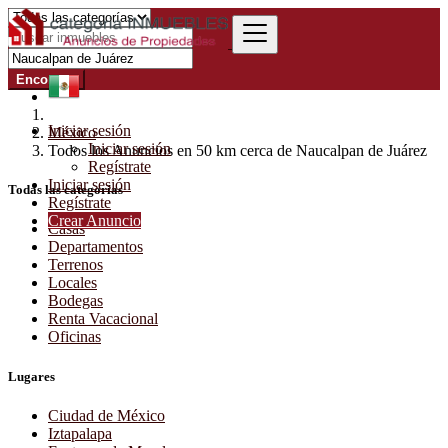
Encontrar
Iniciar sesión
México
Iniciar sesión
Todos los Anuncios en 50 km cerca de Naucalpan de Juárez
Regístrate
Iniciar sesión
Todas las categorías
Regístrate
Crear Anuncio
Casas
Departamentos
Terrenos
Locales
Bodegas
Renta Vacacional
Oficinas
Lugares
Ciudad de México
Iztapalapa