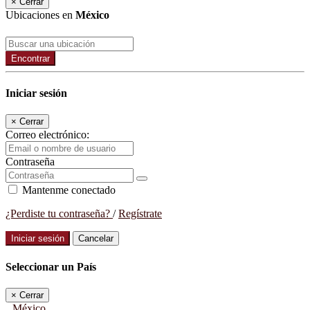
×
Cerrar
Ubicaciones en
México
Encontrar
Iniciar sesión
×
Cerrar
Correo electrónico:
Contraseña
Mantenme conectado
¿Perdiste tu contraseña?
/
Regístrate
Iniciar sesión
Cancelar
Seleccionar un País
×
Cerrar
México