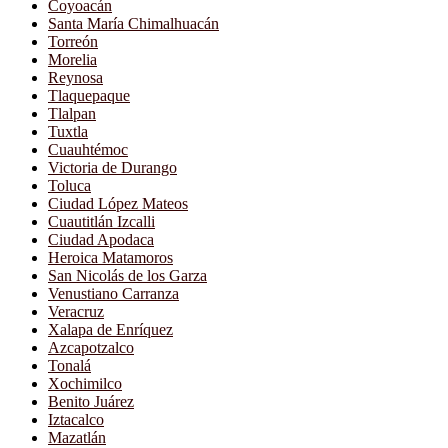
Coyoacán
Santa María Chimalhuacán
Torreón
Morelia
Reynosa
Tlaquepaque
Tlalpan
Tuxtla
Cuauhtémoc
Victoria de Durango
Toluca
Ciudad López Mateos
Cuautitlán Izcalli
Ciudad Apodaca
Heroica Matamoros
San Nicolás de los Garza
Venustiano Carranza
Veracruz
Xalapa de Enríquez
Azcapotzalco
Tonalá
Xochimilco
Benito Juárez
Iztacalco
Mazatlán