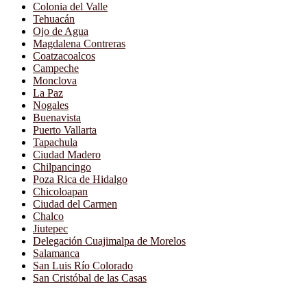
Colonia del Valle
Tehuacán
Ojo de Agua
Magdalena Contreras
Coatzacoalcos
Campeche
Monclova
La Paz
Nogales
Buenavista
Puerto Vallarta
Tapachula
Ciudad Madero
Chilpancingo
Poza Rica de Hidalgo
Chicoloapan
Ciudad del Carmen
Chalco
Jiutepec
Delegación Cuajimalpa de Morelos
Salamanca
San Luis Río Colorado
San Cristóbal de las Casas