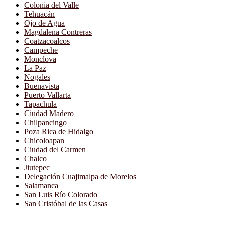
Colonia del Valle
Tehuacán
Ojo de Agua
Magdalena Contreras
Coatzacoalcos
Campeche
Monclova
La Paz
Nogales
Buenavista
Puerto Vallarta
Tapachula
Ciudad Madero
Chilpancingo
Poza Rica de Hidalgo
Chicoloapan
Ciudad del Carmen
Chalco
Jiutepec
Delegación Cuajimalpa de Morelos
Salamanca
San Luis Río Colorado
San Cristóbal de las Casas