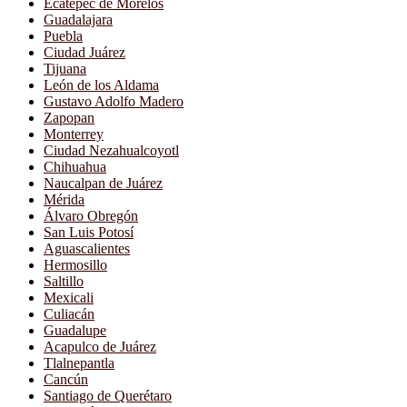
Ecatepec de Morelos
Guadalajara
Puebla
Ciudad Juárez
Tijuana
León de los Aldama
Gustavo Adolfo Madero
Zapopan
Monterrey
Ciudad Nezahualcoyotl
Chihuahua
Naucalpan de Juárez
Mérida
Álvaro Obregón
San Luis Potosí
Aguascalientes
Hermosillo
Saltillo
Mexicali
Culiacán
Guadalupe
Acapulco de Juárez
Tlalnepantla
Cancún
Santiago de Querétaro