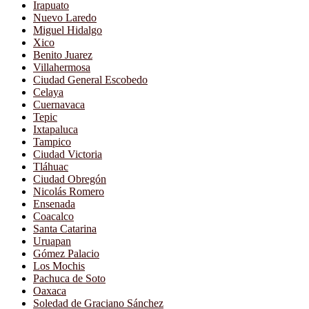
Irapuato
Nuevo Laredo
Miguel Hidalgo
Xico
Benito Juarez
Villahermosa
Ciudad General Escobedo
Celaya
Cuernavaca
Tepic
Ixtapaluca
Tampico
Ciudad Victoria
Tláhuac
Ciudad Obregón
Nicolás Romero
Ensenada
Coacalco
Santa Catarina
Uruapan
Gómez Palacio
Los Mochis
Pachuca de Soto
Oaxaca
Soledad de Graciano Sánchez