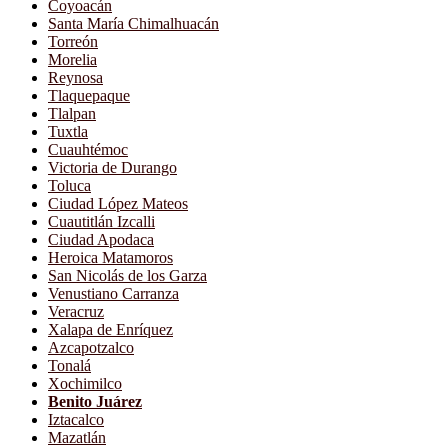
Coyoacán
Santa María Chimalhuacán
Torreón
Morelia
Reynosa
Tlaquepaque
Tlalpan
Tuxtla
Cuauhtémoc
Victoria de Durango
Toluca
Ciudad López Mateos
Cuautitlán Izcalli
Ciudad Apodaca
Heroica Matamoros
San Nicolás de los Garza
Venustiano Carranza
Veracruz
Xalapa de Enríquez
Azcapotzalco
Tonalá
Xochimilco
Benito Juárez
Iztacalco
Mazatlán