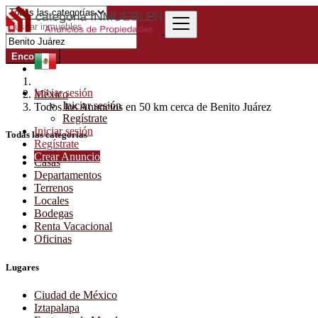
Encontrar
Iniciar sesión
México
Iniciar sesión
Todos los Anuncios en 50 km cerca de Benito Juárez
Regístrate
Iniciar sesión
Todas las categorías
Regístrate
Crear Anuncio
Casas
Departamentos
Terrenos
Locales
Bodegas
Renta Vacacional
Oficinas
Lugares
Ciudad de México
Iztapalapa