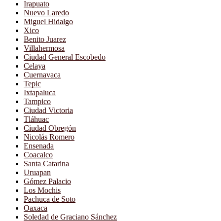
Irapuato
Nuevo Laredo
Miguel Hidalgo
Xico
Benito Juarez
Villahermosa
Ciudad General Escobedo
Celaya
Cuernavaca
Tepic
Ixtapaluca
Tampico
Ciudad Victoria
Tláhuac
Ciudad Obregón
Nicolás Romero
Ensenada
Coacalco
Santa Catarina
Uruapan
Gómez Palacio
Los Mochis
Pachuca de Soto
Oaxaca
Soledad de Graciano Sánchez