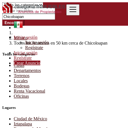
Encontrar
Iniciar sesión
México
Iniciar sesión
Todos los Anuncios en 50 km cerca de Chicoloapan
Regístrate
Iniciar sesión
Todas las categorías
Regístrate
Crear Anuncio
Casas
Departamentos
Terrenos
Locales
Bodegas
Renta Vacacional
Oficinas
Lugares
Ciudad de México
Iztapalapa