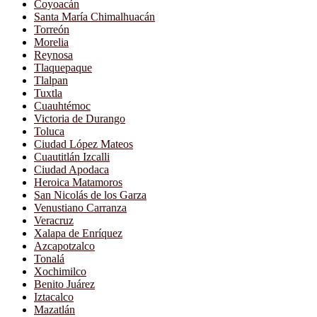
Coyoacán
Santa María Chimalhuacán
Torreón
Morelia
Reynosa
Tlaquepaque
Tlalpan
Tuxtla
Cuauhtémoc
Victoria de Durango
Toluca
Ciudad López Mateos
Cuautitlán Izcalli
Ciudad Apodaca
Heroica Matamoros
San Nicolás de los Garza
Venustiano Carranza
Veracruz
Xalapa de Enríquez
Azcapotzalco
Tonalá
Xochimilco
Benito Juárez
Iztacalco
Mazatlán