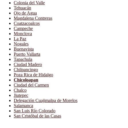
Colonia del Valle
Tehuacán
Ojo de Agua
Magdalena Contreras
Coatzacoalcos
Campeche
Monclova
La Paz
Nogales
Buenavista
Puerto Vallarta
Tapachula
Ciudad Madero
Chilpancingo
Poza Rica de Hidalgo
Chicoloapan
Ciudad del Carmen
Chalco
Jiutepec
Delegación Cuajimalpa de Morelos
Salamanca
San Luis Río Colorado
San Cristóbal de las Casas