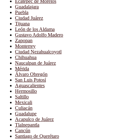
Ecatepec de Morelos
Guadalajara
Puebla
Ciudad Juárez
Tijuana
León de los Aldama
Gustavo Adolfo Madero
Zapopan
Monterrey
Ciudad Nezahualcoyotl
Chihuahua
Naucalpan de Juárez
Mérida
Álvaro Obregón
San Luis Potosí
Aguascalientes
Hermosillo
Saltillo
Mexicali
Culiacán
Guadalupe
Acapulco de Juárez
Tlalnepantla
Cancún
Santiago de Querétaro