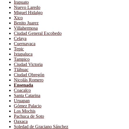
Irapuato
Nuevo Laredo
Miguel Hidalgo
Xico
Benito Juarez
Villahermosa
Ciudad General Escobedo
Celaya
Cuernavaca
Tepic
Ixtapaluca
Tampico
Ciudad Victoria
Tláhuac
Ciudad Obregón
Nicolás Romero
Ensenada
Coacalco
Santa Catarina
Uruapan
Gómez Palacio
Los Mochis
Pachuca de Soto
Oaxaca
Soledad de Graciano Sánchez