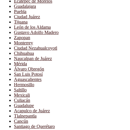
Ecatepec de Morelos
Guadalajara
Puebla
Ciudad Juárez
Tijuana
León de los Aldama
Gustavo Adolfo Madero
Zapopan
Monterrey
Ciudad Nezahualcoyotl
Chihuahua
Naucalpan de Juárez
Mérida
Álvaro Obregón
San Luis Potosí
Aguascalientes
Hermosillo
Saltillo
Mexicali
Culiacán
Guadalupe
Acapulco de Juárez
Tlalnepantla
Cancún
Santiago de Querétaro