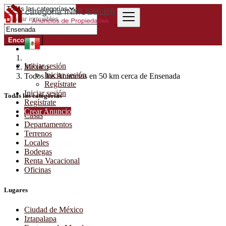
Encontrar
Iniciar sesión
México
Iniciar sesión
Todos los Anuncios en 50 km cerca de Ensenada
Regístrate
Iniciar sesión
Todas las categorías
Regístrate
Crear Anuncio
Casas
Departamentos
Terrenos
Locales
Bodegas
Renta Vacacional
Oficinas
Lugares
Ciudad de México
Iztapalapa