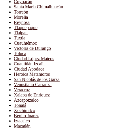
Coyoacán
Santa María Chimalhuacán
Torreón
Morelia
Reynosa
Tlaquepaque
Tlalpan
Tuxtla
Cuauhtémoc
Victoria de Durango
Toluca
Ciudad López Mateos
Cuautitlán Izcalli
Ciudad Apodaca
Heroica Matamoros
San Nicolás de los Garza
Venustiano Carranza
Veracruz
Xalapa de Enríquez
Azcapotzalco
Tonalá
Xochimilco
Benito Juárez
Iztacalco
Mazatlán