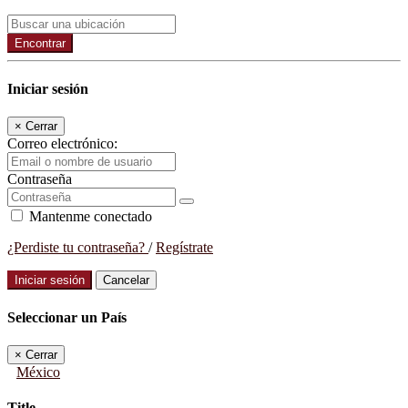
Encontrar
Iniciar sesión
×
Cerrar
Correo electrónico:
Contraseña
Mantenme conectado
¿Perdiste tu contraseña?
/
Regístrate
Iniciar sesión
Cancelar
Seleccionar un País
×
Cerrar
México
Title