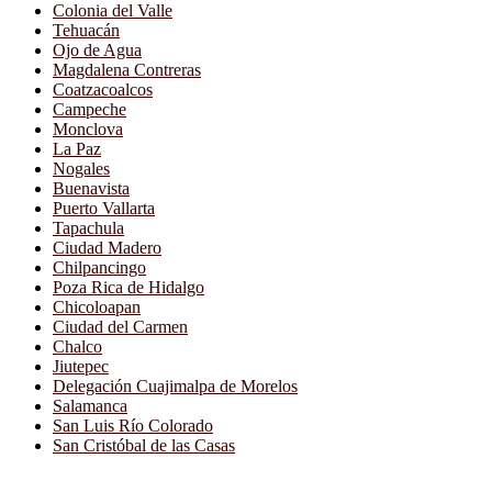
Colonia del Valle
Tehuacán
Ojo de Agua
Magdalena Contreras
Coatzacoalcos
Campeche
Monclova
La Paz
Nogales
Buenavista
Puerto Vallarta
Tapachula
Ciudad Madero
Chilpancingo
Poza Rica de Hidalgo
Chicoloapan
Ciudad del Carmen
Chalco
Jiutepec
Delegación Cuajimalpa de Morelos
Salamanca
San Luis Río Colorado
San Cristóbal de las Casas