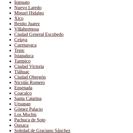
Irapuato
Nuevo Laredo
Miguel Hidalgo
Xico
Benito Juarez
Villahermosa
Ciudad General Escobedo
Celaya
Cuernavaca
Tepic
Ixtapaluca
Tampico
Ciudad Victoria
Tláhuac
Ciudad Obregón
Nicolás Romero
Ensenada
Coacalco
Santa Catarina
Uruapan
Gómez Palacio
Los Mochis
Pachuca de Soto
Oaxaca
Soledad de Graciano Sánchez