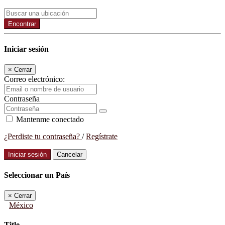
Encontrar
Iniciar sesión
×
Cerrar
Correo electrónico:
Contraseña
Mantenme conectado
¿Perdiste tu contraseña?
/
Regístrate
Iniciar sesión
Cancelar
Seleccionar un País
×
Cerrar
México
Title