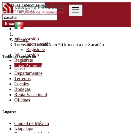
Encontrar
Iniciar sesión
México
Iniciar sesión
Todos los Anuncios en 50 km cerca de Zacatlán
Regístrate
Iniciar sesión
Todas las categorías
Regístrate
Crear Anuncio
Casas
Departamentos
Terrenos
Locales
Bodegas
Renta Vacacional
Oficinas
Lugares
Ciudad de México
Iztapalapa