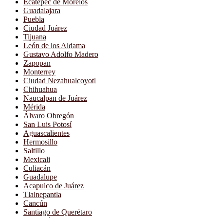
Ecatepec de Morelos
Guadalajara
Puebla
Ciudad Juárez
Tijuana
León de los Aldama
Gustavo Adolfo Madero
Zapopan
Monterrey
Ciudad Nezahualcoyotl
Chihuahua
Naucalpan de Juárez
Mérida
Álvaro Obregón
San Luis Potosí
Aguascalientes
Hermosillo
Saltillo
Mexicali
Culiacán
Guadalupe
Acapulco de Juárez
Tlalnepantla
Cancún
Santiago de Querétaro