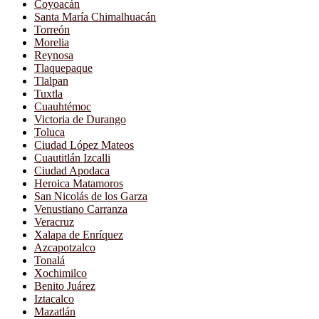
Coyoacán
Santa María Chimalhuacán
Torreón
Morelia
Reynosa
Tlaquepaque
Tlalpan
Tuxtla
Cuauhtémoc
Victoria de Durango
Toluca
Ciudad López Mateos
Cuautitlán Izcalli
Ciudad Apodaca
Heroica Matamoros
San Nicolás de los Garza
Venustiano Carranza
Veracruz
Xalapa de Enríquez
Azcapotzalco
Tonalá
Xochimilco
Benito Juárez
Iztacalco
Mazatlán