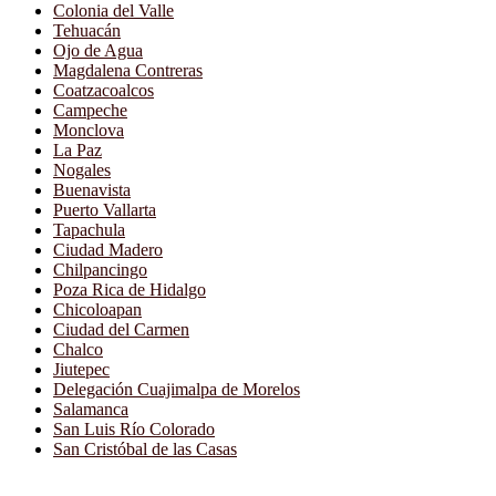
Colonia del Valle
Tehuacán
Ojo de Agua
Magdalena Contreras
Coatzacoalcos
Campeche
Monclova
La Paz
Nogales
Buenavista
Puerto Vallarta
Tapachula
Ciudad Madero
Chilpancingo
Poza Rica de Hidalgo
Chicoloapan
Ciudad del Carmen
Chalco
Jiutepec
Delegación Cuajimalpa de Morelos
Salamanca
San Luis Río Colorado
San Cristóbal de las Casas