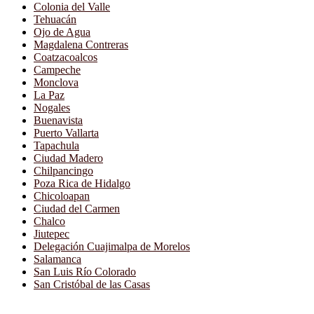
Colonia del Valle
Tehuacán
Ojo de Agua
Magdalena Contreras
Coatzacoalcos
Campeche
Monclova
La Paz
Nogales
Buenavista
Puerto Vallarta
Tapachula
Ciudad Madero
Chilpancingo
Poza Rica de Hidalgo
Chicoloapan
Ciudad del Carmen
Chalco
Jiutepec
Delegación Cuajimalpa de Morelos
Salamanca
San Luis Río Colorado
San Cristóbal de las Casas