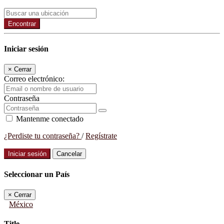
Encontrar
Iniciar sesión
×
Cerrar
Correo electrónico:
Contraseña
Mantenme conectado
¿Perdiste tu contraseña?
/
Regístrate
Iniciar sesión
Cancelar
Seleccionar un País
×
Cerrar
México
Title