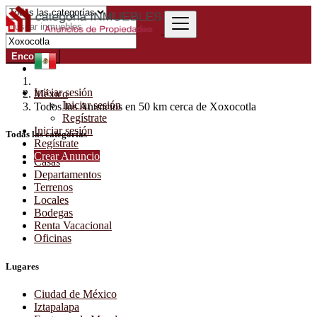
Encontrar
Iniciar sesión
México
Iniciar sesión
Todos los Anuncios en 50 km cerca de Xoxocotla
Regístrate
Iniciar sesión
Todas las categorías
Regístrate
Crear Anuncio
Casas
Departamentos
Terrenos
Locales
Bodegas
Renta Vacacional
Oficinas
Lugares
Ciudad de México
Iztapalapa