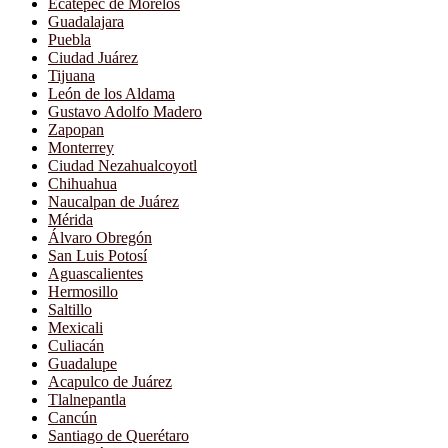
Ecatepec de Morelos
Guadalajara
Puebla
Ciudad Juárez
Tijuana
León de los Aldama
Gustavo Adolfo Madero
Zapopan
Monterrey
Ciudad Nezahualcoyotl
Chihuahua
Naucalpan de Juárez
Mérida
Álvaro Obregón
San Luis Potosí
Aguascalientes
Hermosillo
Saltillo
Mexicali
Culiacán
Guadalupe
Acapulco de Juárez
Tlalnepantla
Cancún
Santiago de Querétaro