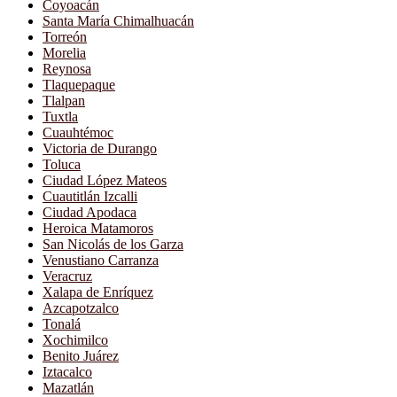
Coyoacán
Santa María Chimalhuacán
Torreón
Morelia
Reynosa
Tlaquepaque
Tlalpan
Tuxtla
Cuauhtémoc
Victoria de Durango
Toluca
Ciudad López Mateos
Cuautitlán Izcalli
Ciudad Apodaca
Heroica Matamoros
San Nicolás de los Garza
Venustiano Carranza
Veracruz
Xalapa de Enríquez
Azcapotzalco
Tonalá
Xochimilco
Benito Juárez
Iztacalco
Mazatlán