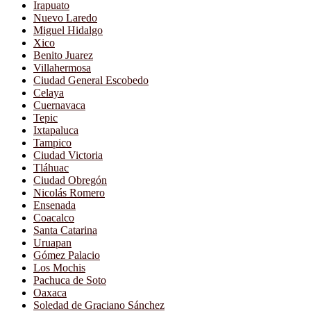
Irapuato
Nuevo Laredo
Miguel Hidalgo
Xico
Benito Juarez
Villahermosa
Ciudad General Escobedo
Celaya
Cuernavaca
Tepic
Ixtapaluca
Tampico
Ciudad Victoria
Tláhuac
Ciudad Obregón
Nicolás Romero
Ensenada
Coacalco
Santa Catarina
Uruapan
Gómez Palacio
Los Mochis
Pachuca de Soto
Oaxaca
Soledad de Graciano Sánchez