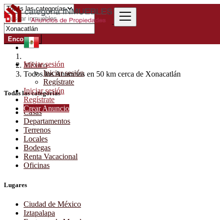
Encontrar
Iniciar sesión
México
Iniciar sesión
Todos los Anuncios en 50 km cerca de Xonacatlán
Regístrate
Iniciar sesión
Todas las categorías
Regístrate
Crear Anuncio
Casas
Departamentos
Terrenos
Locales
Bodegas
Renta Vacacional
Oficinas
Lugares
Ciudad de México
Iztapalapa