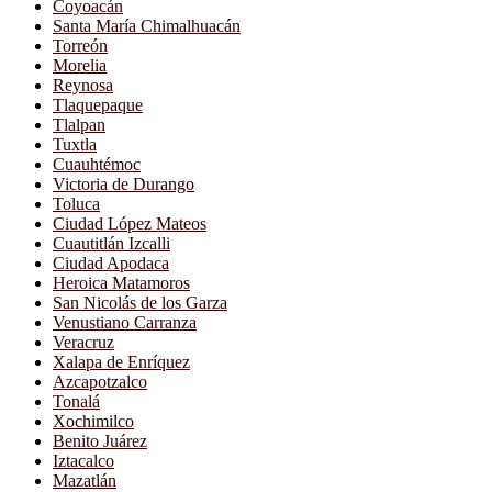
Coyoacán
Santa María Chimalhuacán
Torreón
Morelia
Reynosa
Tlaquepaque
Tlalpan
Tuxtla
Cuauhtémoc
Victoria de Durango
Toluca
Ciudad López Mateos
Cuautitlán Izcalli
Ciudad Apodaca
Heroica Matamoros
San Nicolás de los Garza
Venustiano Carranza
Veracruz
Xalapa de Enríquez
Azcapotzalco
Tonalá
Xochimilco
Benito Juárez
Iztacalco
Mazatlán