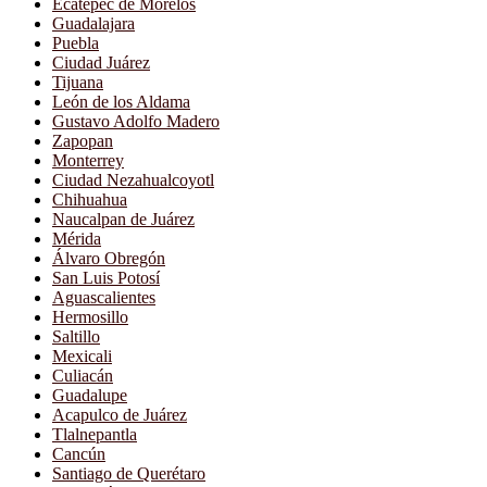
Ecatepec de Morelos
Guadalajara
Puebla
Ciudad Juárez
Tijuana
León de los Aldama
Gustavo Adolfo Madero
Zapopan
Monterrey
Ciudad Nezahualcoyotl
Chihuahua
Naucalpan de Juárez
Mérida
Álvaro Obregón
San Luis Potosí
Aguascalientes
Hermosillo
Saltillo
Mexicali
Culiacán
Guadalupe
Acapulco de Juárez
Tlalnepantla
Cancún
Santiago de Querétaro