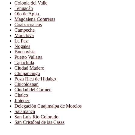
Colonia del Valle
Tehuacán
Ojo de Agua
Magdalena Contreras
Coatzacoalcos
Campeche
Monclova
La Paz
Nogales
Buenavista
Puerto Vallarta
Tapachula
Ciudad Madero
Chilpancingo
Poza Rica de Hidalgo
Chicoloapan
Ciudad del Carmen
Chalco
Jiutepec
Delegación Cuajimalpa de Morelos
Salamanca
San Luis Río Colorado
San Cristóbal de las Casas