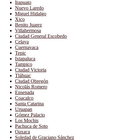
Irapuato
Nuevo Laredo
Miguel Hidalgo
Xico
Benito Juarez
Villahermosa
Ciudad General Escobedo
Celaya
Cuernavaca
Tepic
Ixtapaluca
Tampico
Ciudad Victoria
Tláhuac
Ciudad Obregón
Nicolás Romero
Ensenada
Coacalco
Santa Catarina
Uruapan
Gómez Palacio
Los Mochis
Pachuca de Soto
Oaxaca
Soledad de Graciano Sánchez