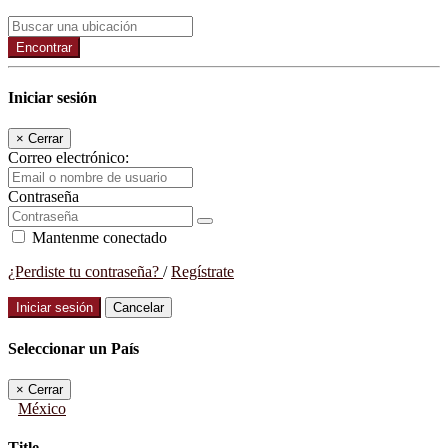
Encontrar
Iniciar sesión
×
Cerrar
Correo electrónico:
Contraseña
Mantenme conectado
¿Perdiste tu contraseña?
/
Regístrate
Iniciar sesión
Cancelar
Seleccionar un País
×
Cerrar
México
Title