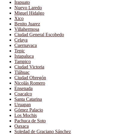
Irapuato
Nuevo Laredo
Miguel Hidalgo
Xico
Benito Juarez
Villahermosa
Ciudad General Escobedo
Celaya
Cuernavaca
Tepic
Ixtapaluca
Tampico
Ciudad Victoria
Tláhuac
Ciudad Obregón
Nicolás Romero
Ensenada
Coacalco
Santa Catarina
Uruapan
Gómez Palacio
Los Mochis
Pachuca de Soto
Oaxaca
Soledad de Graciano Sánchez