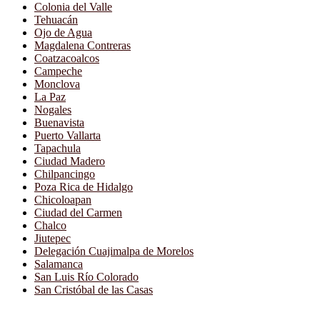
Colonia del Valle
Tehuacán
Ojo de Agua
Magdalena Contreras
Coatzacoalcos
Campeche
Monclova
La Paz
Nogales
Buenavista
Puerto Vallarta
Tapachula
Ciudad Madero
Chilpancingo
Poza Rica de Hidalgo
Chicoloapan
Ciudad del Carmen
Chalco
Jiutepec
Delegación Cuajimalpa de Morelos
Salamanca
San Luis Río Colorado
San Cristóbal de las Casas