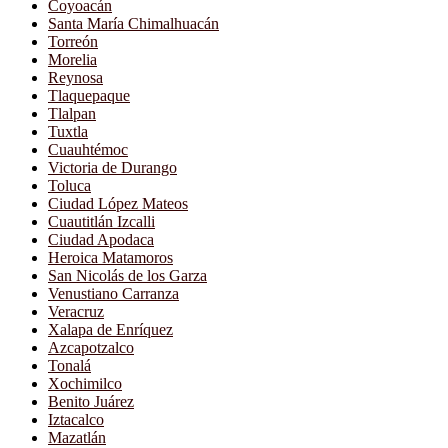
Coyoacán
Santa María Chimalhuacán
Torreón
Morelia
Reynosa
Tlaquepaque
Tlalpan
Tuxtla
Cuauhtémoc
Victoria de Durango
Toluca
Ciudad López Mateos
Cuautitlán Izcalli
Ciudad Apodaca
Heroica Matamoros
San Nicolás de los Garza
Venustiano Carranza
Veracruz
Xalapa de Enríquez
Azcapotzalco
Tonalá
Xochimilco
Benito Juárez
Iztacalco
Mazatlán