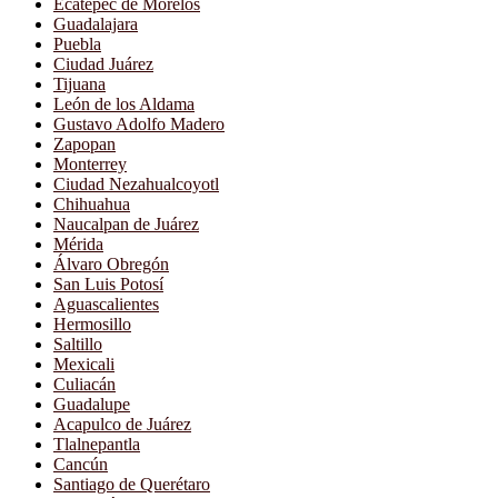
Ecatepec de Morelos
Guadalajara
Puebla
Ciudad Juárez
Tijuana
León de los Aldama
Gustavo Adolfo Madero
Zapopan
Monterrey
Ciudad Nezahualcoyotl
Chihuahua
Naucalpan de Juárez
Mérida
Álvaro Obregón
San Luis Potosí
Aguascalientes
Hermosillo
Saltillo
Mexicali
Culiacán
Guadalupe
Acapulco de Juárez
Tlalnepantla
Cancún
Santiago de Querétaro