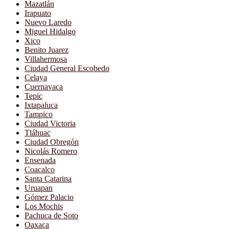
Mazatlán
Irapuato
Nuevo Laredo
Miguel Hidalgo
Xico
Benito Juarez
Villahermosa
Ciudad General Escobedo
Celaya
Cuernavaca
Tepic
Ixtapaluca
Tampico
Ciudad Victoria
Tláhuac
Ciudad Obregón
Nicolás Romero
Ensenada
Coacalco
Santa Catarina
Uruapan
Gómez Palacio
Los Mochis
Pachuca de Soto
Oaxaca