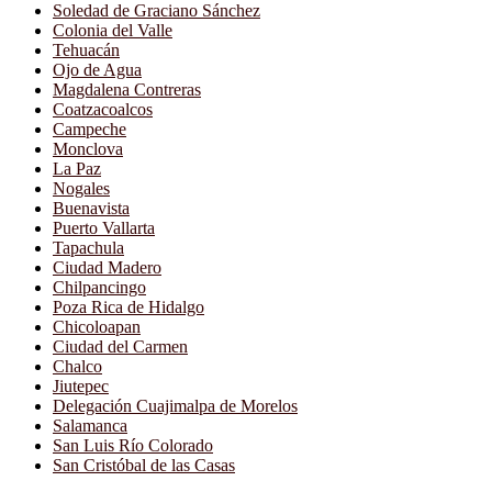
Soledad de Graciano Sánchez
Colonia del Valle
Tehuacán
Ojo de Agua
Magdalena Contreras
Coatzacoalcos
Campeche
Monclova
La Paz
Nogales
Buenavista
Puerto Vallarta
Tapachula
Ciudad Madero
Chilpancingo
Poza Rica de Hidalgo
Chicoloapan
Ciudad del Carmen
Chalco
Jiutepec
Delegación Cuajimalpa de Morelos
Salamanca
San Luis Río Colorado
San Cristóbal de las Casas