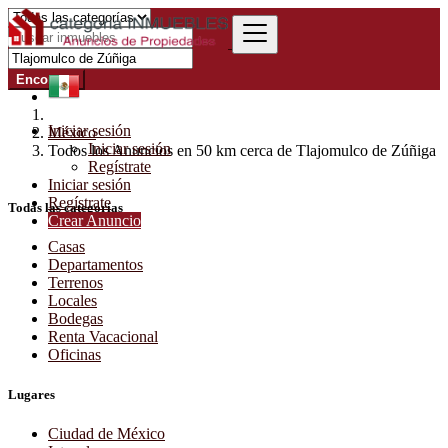
Encontrar
Iniciar sesión
México
Iniciar sesión
Todos los Anuncios en 50 km cerca de Tlajomulco de Zúñiga
Regístrate
Iniciar sesión
Regístrate
Todas las categorías
Crear Anuncio
Casas
Departamentos
Terrenos
Locales
Bodegas
Renta Vacacional
Oficinas
Lugares
Ciudad de México