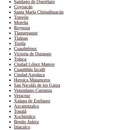
Santiago de Querétaro
Coyoacán
Santa María Chimalhuacán
Torreón
Morelia
Reynosa
Tlaquepaque
Tlalpan
Tuxtla
Cuauhtémoc
Victoria de Durango
Toluca
Ciudad López Mateos
Cuautitlán Izcalli
Ciudad Apodaca
Heroica Matamoros
San Nicolás de los Garza
Venustiano Carranza
Veracruz
Xalapa de Enríquez
Azcapotzalco
Tonalá
Xochimilco
Benito Juárez
Iztacalco