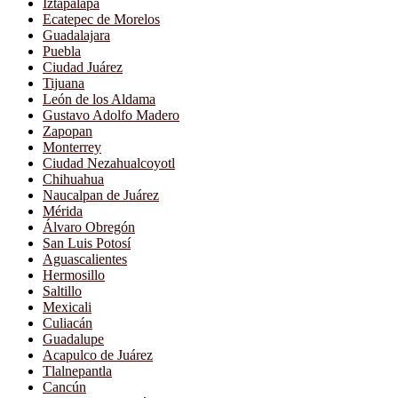
Iztapalapa
Ecatepec de Morelos
Guadalajara
Puebla
Ciudad Juárez
Tijuana
León de los Aldama
Gustavo Adolfo Madero
Zapopan
Monterrey
Ciudad Nezahualcoyotl
Chihuahua
Naucalpan de Juárez
Mérida
Álvaro Obregón
San Luis Potosí
Aguascalientes
Hermosillo
Saltillo
Mexicali
Culiacán
Guadalupe
Acapulco de Juárez
Tlalnepantla
Cancún