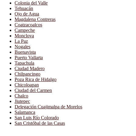
Colonia del Valle
Tehuacán
Ojo de Agua
Magdalena Contreras
Coatzacoalcos
Campeche
Monclova
La Paz
Nogales
Buenavista
Puerto Vallarta
Tapachula
Ciudad Madero
Chilpancingo
Poza Rica de Hidalgo
Chicoloapan
Ciudad del Carmen
Chalco
Jiutepec
Delegación Cuajimalpa de Morelos
Salamanca
San Luis Río Colorado
San Cristóbal de las Casas