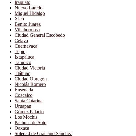
Irapuato
Nuevo Laredo
Miguel Hidalgo
Xico
Benito Juarez
Villahermosa
Ciudad General Escobedo
Celaya
Cuernavaca
Tepic
Ixtapaluca
Tampico
Ciudad Victoria
Tláhuac
Ciudad Obregón
Nicolás Romero
Ensenada
Coacalco
Santa Catarina
Uruapan
Gómez Palacio
Los Mochis
Pachuca de Soto
Oaxaca
Soledad de Graciano Sánchez