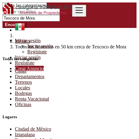
Encontrar
Iniciar sesión
México
Iniciar sesión
Todos los Anuncios en 50 km cerca de Texcoco de Mora
Regístrate
Iniciar sesión
Todas las categorías
Regístrate
Crear Anuncio
Casas
Departamentos
Terrenos
Locales
Bodegas
Renta Vacacional
Oficinas
Lugares
Ciudad de México
Iztapalapa