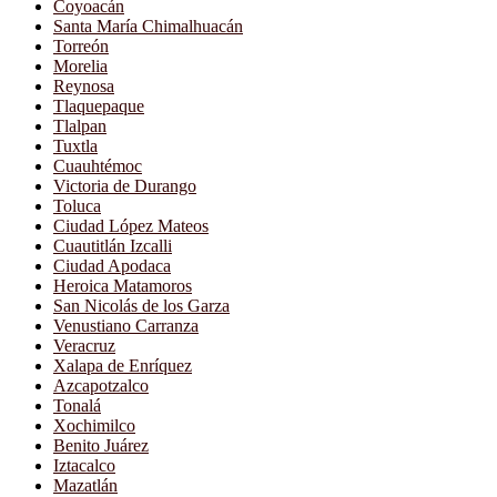
Coyoacán
Santa María Chimalhuacán
Torreón
Morelia
Reynosa
Tlaquepaque
Tlalpan
Tuxtla
Cuauhtémoc
Victoria de Durango
Toluca
Ciudad López Mateos
Cuautitlán Izcalli
Ciudad Apodaca
Heroica Matamoros
San Nicolás de los Garza
Venustiano Carranza
Veracruz
Xalapa de Enríquez
Azcapotzalco
Tonalá
Xochimilco
Benito Juárez
Iztacalco
Mazatlán