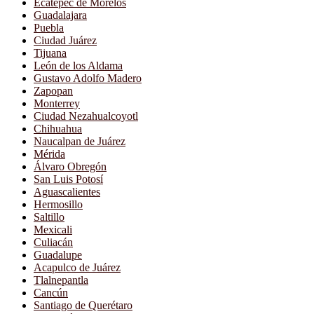
Ecatepec de Morelos
Guadalajara
Puebla
Ciudad Juárez
Tijuana
León de los Aldama
Gustavo Adolfo Madero
Zapopan
Monterrey
Ciudad Nezahualcoyotl
Chihuahua
Naucalpan de Juárez
Mérida
Álvaro Obregón
San Luis Potosí
Aguascalientes
Hermosillo
Saltillo
Mexicali
Culiacán
Guadalupe
Acapulco de Juárez
Tlalnepantla
Cancún
Santiago de Querétaro