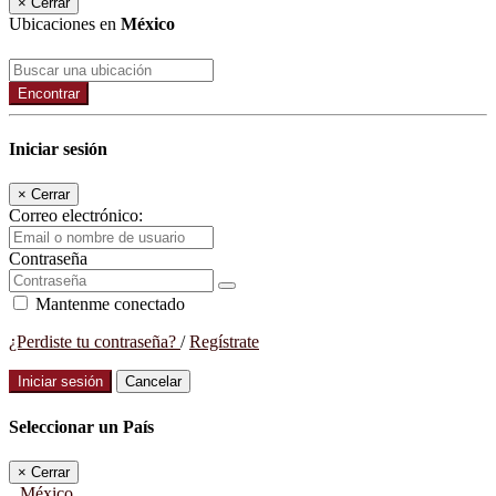
×
Cerrar
Ubicaciones en
México
Encontrar
Iniciar sesión
×
Cerrar
Correo electrónico:
Contraseña
Mantenme conectado
¿Perdiste tu contraseña?
/
Regístrate
Iniciar sesión
Cancelar
Seleccionar un País
×
Cerrar
México