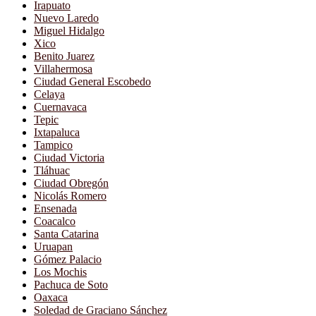
Irapuato
Nuevo Laredo
Miguel Hidalgo
Xico
Benito Juarez
Villahermosa
Ciudad General Escobedo
Celaya
Cuernavaca
Tepic
Ixtapaluca
Tampico
Ciudad Victoria
Tláhuac
Ciudad Obregón
Nicolás Romero
Ensenada
Coacalco
Santa Catarina
Uruapan
Gómez Palacio
Los Mochis
Pachuca de Soto
Oaxaca
Soledad de Graciano Sánchez