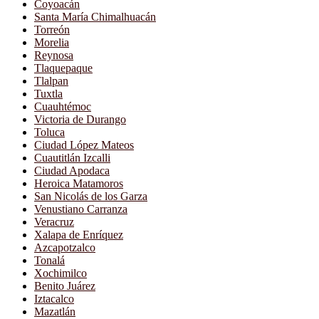
Coyoacán
Santa María Chimalhuacán
Torreón
Morelia
Reynosa
Tlaquepaque
Tlalpan
Tuxtla
Cuauhtémoc
Victoria de Durango
Toluca
Ciudad López Mateos
Cuautitlán Izcalli
Ciudad Apodaca
Heroica Matamoros
San Nicolás de los Garza
Venustiano Carranza
Veracruz
Xalapa de Enríquez
Azcapotzalco
Tonalá
Xochimilco
Benito Juárez
Iztacalco
Mazatlán