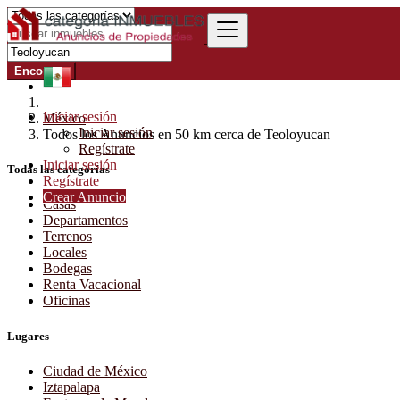
Encontrar
Iniciar sesión
México
Iniciar sesión
Todos los Anuncios en 50 km cerca de Teoloyucan
Regístrate
Iniciar sesión
Todas las categorías
Regístrate
Crear Anuncio
Casas
Departamentos
Terrenos
Locales
Bodegas
Renta Vacacional
Oficinas
Lugares
Ciudad de México
Iztapalapa