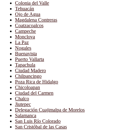
Colonia del Valle
Tehuacán
Ojo de Agua
Magdalena Contreras
Coatzacoalcos
Campeche
Monclova
La Paz
Nogales
Buenavista
Puerto Vallarta
Tapachula
Ciudad Madero
Chilpancingo
Poza Rica de Hidalgo
Chicoloapan
Ciudad del Carmen
Chalco
Jiutepec
Delegación Cuajimalpa de Morelos
Salamanca
San Luis Río Colorado
San Cristóbal de las Casas