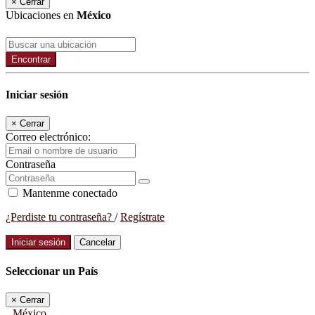
×
Cerrar
Ubicaciones en
México
Encontrar
Iniciar sesión
×
Cerrar
Correo electrónico:
Contraseña
Mantenme conectado
¿Perdiste tu contraseña?
/
Regístrate
Iniciar sesión
Cancelar
Seleccionar un País
×
Cerrar
México