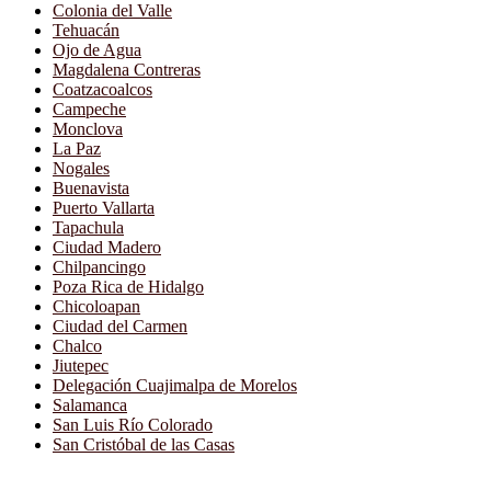
Colonia del Valle
Tehuacán
Ojo de Agua
Magdalena Contreras
Coatzacoalcos
Campeche
Monclova
La Paz
Nogales
Buenavista
Puerto Vallarta
Tapachula
Ciudad Madero
Chilpancingo
Poza Rica de Hidalgo
Chicoloapan
Ciudad del Carmen
Chalco
Jiutepec
Delegación Cuajimalpa de Morelos
Salamanca
San Luis Río Colorado
San Cristóbal de las Casas