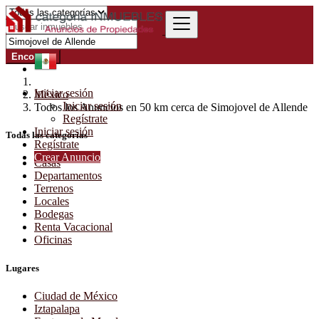
Encontrar
Iniciar sesión
México
Iniciar sesión
Todos los Anuncios en 50 km cerca de Simojovel de Allende
Regístrate
Iniciar sesión
Todas las categorías
Regístrate
Crear Anuncio
Casas
Departamentos
Terrenos
Locales
Bodegas
Renta Vacacional
Oficinas
Lugares
Ciudad de México
Iztapalapa