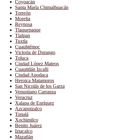
Coyoacán
Santa María Chimalhuacán
Torreón
Morelia
Reynosa
Tlaquepaque
Tlalpan
Tuxtla
Cuauhtémoc
Victoria de Durango
Toluca
Ciudad López Mateos
Cuautitlán Izcalli
Ciudad Apodaca
Heroica Matamoros
San Nicolás de los Garza
Venustiano Carranza
Veracruz
Xalapa de Enríquez
Azcapotzalco
Tonalá
Xochimilco
Benito Juárez
Iztacalco
Mazatlán