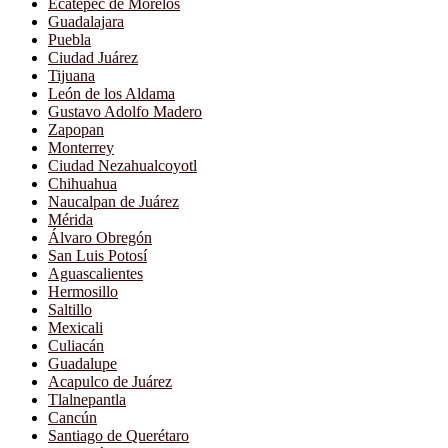
Ecatepec de Morelos
Guadalajara
Puebla
Ciudad Juárez
Tijuana
León de los Aldama
Gustavo Adolfo Madero
Zapopan
Monterrey
Ciudad Nezahualcoyotl
Chihuahua
Naucalpan de Juárez
Mérida
Álvaro Obregón
San Luis Potosí
Aguascalientes
Hermosillo
Saltillo
Mexicali
Culiacán
Guadalupe
Acapulco de Juárez
Tlalnepantla
Cancún
Santiago de Querétaro