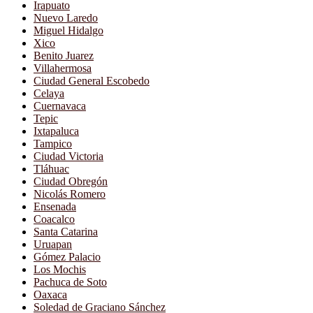
Irapuato
Nuevo Laredo
Miguel Hidalgo
Xico
Benito Juarez
Villahermosa
Ciudad General Escobedo
Celaya
Cuernavaca
Tepic
Ixtapaluca
Tampico
Ciudad Victoria
Tláhuac
Ciudad Obregón
Nicolás Romero
Ensenada
Coacalco
Santa Catarina
Uruapan
Gómez Palacio
Los Mochis
Pachuca de Soto
Oaxaca
Soledad de Graciano Sánchez