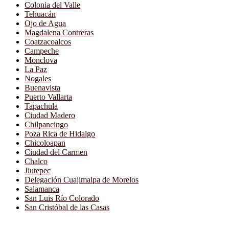
Colonia del Valle
Tehuacán
Ojo de Agua
Magdalena Contreras
Coatzacoalcos
Campeche
Monclova
La Paz
Nogales
Buenavista
Puerto Vallarta
Tapachula
Ciudad Madero
Chilpancingo
Poza Rica de Hidalgo
Chicoloapan
Ciudad del Carmen
Chalco
Jiutepec
Delegación Cuajimalpa de Morelos
Salamanca
San Luis Río Colorado
San Cristóbal de las Casas