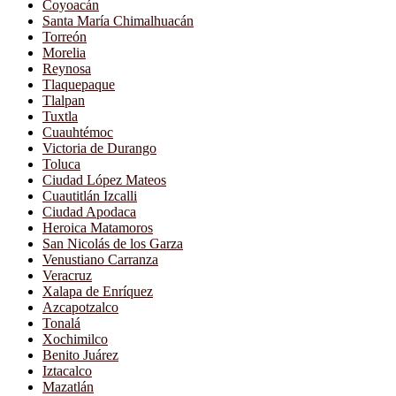
Coyoacán
Santa María Chimalhuacán
Torreón
Morelia
Reynosa
Tlaquepaque
Tlalpan
Tuxtla
Cuauhtémoc
Victoria de Durango
Toluca
Ciudad López Mateos
Cuautitlán Izcalli
Ciudad Apodaca
Heroica Matamoros
San Nicolás de los Garza
Venustiano Carranza
Veracruz
Xalapa de Enríquez
Azcapotzalco
Tonalá
Xochimilco
Benito Juárez
Iztacalco
Mazatlán