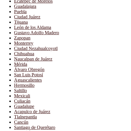
Ecatepec de Morelos
Guadalajara
Puebla
Ciudad Juárez
Tijuana
León de los Aldama
Gustavo Adolfo Madero
Zapopan
Monterrey
Ciudad Nezahualcoyotl
Chihuahua
Naucalpan de Juárez
Mérida
Álvaro Obregón
San Luis Potosí
Aguascalientes
Hermosillo
Saltillo
Mexicali
Culiacán
Guadalupe
Acapulco de Juárez
Tlalnepantla
Cancún
Santiago de Querétaro