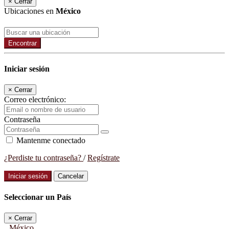
×
Cerrar
Ubicaciones en
México
Encontrar
Iniciar sesión
×
Cerrar
Correo electrónico:
Contraseña
Mantenme conectado
¿Perdiste tu contraseña?
/
Regístrate
Iniciar sesión
Cancelar
Seleccionar un País
×
Cerrar
México