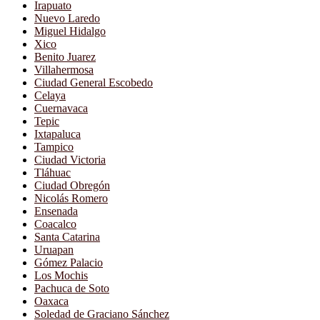
Irapuato
Nuevo Laredo
Miguel Hidalgo
Xico
Benito Juarez
Villahermosa
Ciudad General Escobedo
Celaya
Cuernavaca
Tepic
Ixtapaluca
Tampico
Ciudad Victoria
Tláhuac
Ciudad Obregón
Nicolás Romero
Ensenada
Coacalco
Santa Catarina
Uruapan
Gómez Palacio
Los Mochis
Pachuca de Soto
Oaxaca
Soledad de Graciano Sánchez