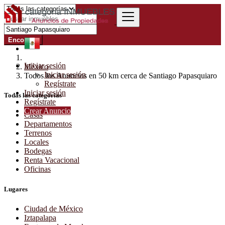
Encontrar
Iniciar sesión
México
Iniciar sesión
Todos los Anuncios en 50 km cerca de Santiago Papasquiaro
Regístrate
Iniciar sesión
Todas las categorías
Regístrate
Crear Anuncio
Casas
Departamentos
Terrenos
Locales
Bodegas
Renta Vacacional
Oficinas
Lugares
Ciudad de México
Iztapalapa