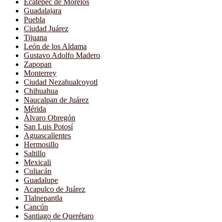
Ecatepec de Morelos
Guadalajara
Puebla
Ciudad Juárez
Tijuana
León de los Aldama
Gustavo Adolfo Madero
Zapopan
Monterrey
Ciudad Nezahualcoyotl
Chihuahua
Naucalpan de Juárez
Mérida
Álvaro Obregón
San Luis Potosí
Aguascalientes
Hermosillo
Saltillo
Mexicali
Culiacán
Guadalupe
Acapulco de Juárez
Tlalnepantla
Cancún
Santiago de Querétaro