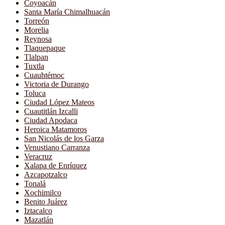
Coyoacán
Santa María Chimalhuacán
Torreón
Morelia
Reynosa
Tlaquepaque
Tlalpan
Tuxtla
Cuauhtémoc
Victoria de Durango
Toluca
Ciudad López Mateos
Cuautitlán Izcalli
Ciudad Apodaca
Heroica Matamoros
San Nicolás de los Garza
Venustiano Carranza
Veracruz
Xalapa de Enríquez
Azcapotzalco
Tonalá
Xochimilco
Benito Juárez
Iztacalco
Mazatlán