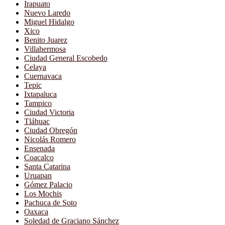
Irapuato
Nuevo Laredo
Miguel Hidalgo
Xico
Benito Juarez
Villahermosa
Ciudad General Escobedo
Celaya
Cuernavaca
Tepic
Ixtapaluca
Tampico
Ciudad Victoria
Tláhuac
Ciudad Obregón
Nicolás Romero
Ensenada
Coacalco
Santa Catarina
Uruapan
Gómez Palacio
Los Mochis
Pachuca de Soto
Oaxaca
Soledad de Graciano Sánchez