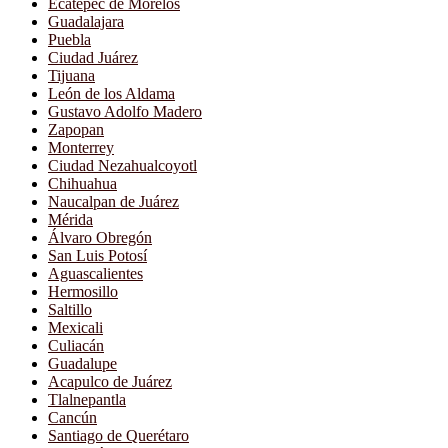
Ecatepec de Morelos
Guadalajara
Puebla
Ciudad Juárez
Tijuana
León de los Aldama
Gustavo Adolfo Madero
Zapopan
Monterrey
Ciudad Nezahualcoyotl
Chihuahua
Naucalpan de Juárez
Mérida
Álvaro Obregón
San Luis Potosí
Aguascalientes
Hermosillo
Saltillo
Mexicali
Culiacán
Guadalupe
Acapulco de Juárez
Tlalnepantla
Cancún
Santiago de Querétaro