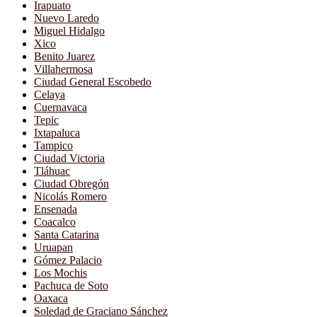
Irapuato
Nuevo Laredo
Miguel Hidalgo
Xico
Benito Juarez
Villahermosa
Ciudad General Escobedo
Celaya
Cuernavaca
Tepic
Ixtapaluca
Tampico
Ciudad Victoria
Tláhuac
Ciudad Obregón
Nicolás Romero
Ensenada
Coacalco
Santa Catarina
Uruapan
Gómez Palacio
Los Mochis
Pachuca de Soto
Oaxaca
Soledad de Graciano Sánchez