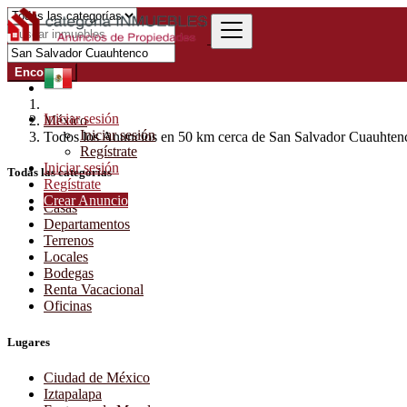
Encontrar
Iniciar sesión
México
Iniciar sesión
Todos los Anuncios en 50 km cerca de San Salvador Cuauhte
Regístrate
Iniciar sesión
Todas las categorías
Regístrate
Crear Anuncio
Casas
Departamentos
Terrenos
Locales
Bodegas
Renta Vacacional
Oficinas
Lugares
Ciudad de México
Iztapalapa