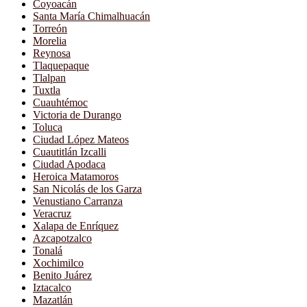
Coyoacán
Santa María Chimalhuacán
Torreón
Morelia
Reynosa
Tlaquepaque
Tlalpan
Tuxtla
Cuauhtémoc
Victoria de Durango
Toluca
Ciudad López Mateos
Cuautitlán Izcalli
Ciudad Apodaca
Heroica Matamoros
San Nicolás de los Garza
Venustiano Carranza
Veracruz
Xalapa de Enríquez
Azcapotzalco
Tonalá
Xochimilco
Benito Juárez
Iztacalco
Mazatlán