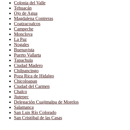
Colonia del Valle
Tehuacán
Ojo de Agua
Magdalena Contreras
Coatzacoalcos
Campeche
Monclova
La Paz
Nogales
Buenavista
Puerto Vallarta
Tapachula
Ciudad Madero
Chilpancingo
Poza Rica de Hidalgo
Chicoloapan
Ciudad del Carmen
Chalco
Jiutepec
Delegación Cuajimalpa de Morelos
Salamanca
San Luis Río Colorado
San Cristóbal de las Casas