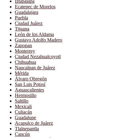
Iztapalapa
Ecatepec de Morelos
Guadalajara
Puebla
Ciudad Juárez
Tijuana
León de los Aldama
Gustavo Adolfo Madero
Zapopan
Monterrey
Ciudad Nezahualcoyotl
Chihuahua
Naucalpan de Juárez
Mérida
Álvaro Obregón
San Luis Potosí
Aguascalientes
Hermosillo
Saltillo
Mexicali
Culiacán
Guadalupe
Acapulco de Juárez
Tlalnepantla
Cancún