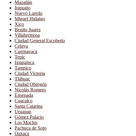
Mazatlán
Irapuato
Nuevo Laredo
Miguel Hidalgo
Xico
Benito Juarez
Villahermosa
Ciudad General Escobedo
Celaya
Cuernavaca
Tepic
Ixtapaluca
Tampico
Ciudad Victoria
Tláhuac
Ciudad Obregón
Nicolás Romero
Ensenada
Coacalco
Santa Catarina
Uruapan
Gómez Palacio
Los Mochis
Pachuca de Soto
Oaxaca