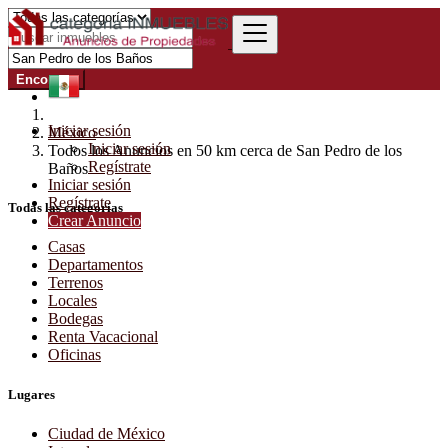
Encontrar
Iniciar sesión
México
Iniciar sesión
Todos los Anuncios en 50 km cerca de San Pedro de los
Regístrate
Baños
Iniciar sesión
Regístrate
Todas las categorías
Crear Anuncio
Casas
Departamentos
Terrenos
Locales
Bodegas
Renta Vacacional
Oficinas
Lugares
Ciudad de México