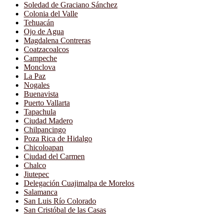
Soledad de Graciano Sánchez
Colonia del Valle
Tehuacán
Ojo de Agua
Magdalena Contreras
Coatzacoalcos
Campeche
Monclova
La Paz
Nogales
Buenavista
Puerto Vallarta
Tapachula
Ciudad Madero
Chilpancingo
Poza Rica de Hidalgo
Chicoloapan
Ciudad del Carmen
Chalco
Jiutepec
Delegación Cuajimalpa de Morelos
Salamanca
San Luis Río Colorado
San Cristóbal de las Casas