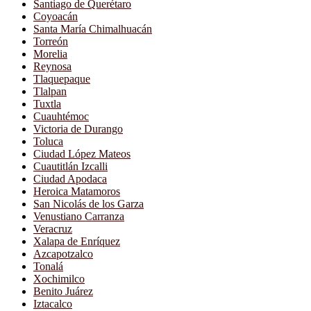
Santiago de Querétaro
Coyoacán
Santa María Chimalhuacán
Torreón
Morelia
Reynosa
Tlaquepaque
Tlalpan
Tuxtla
Cuauhtémoc
Victoria de Durango
Toluca
Ciudad López Mateos
Cuautitlán Izcalli
Ciudad Apodaca
Heroica Matamoros
San Nicolás de los Garza
Venustiano Carranza
Veracruz
Xalapa de Enríquez
Azcapotzalco
Tonalá
Xochimilco
Benito Juárez
Iztacalco