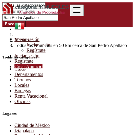
Encontrar
Iniciar sesión
México
Iniciar sesión
Todos los Anuncios en 50 km cerca de San Pedro Apatlaco
Regístrate
Iniciar sesión
Todas las categorías
Regístrate
Crear Anuncio
Casas
Departamentos
Terrenos
Locales
Bodegas
Renta Vacacional
Oficinas
Lugares
Ciudad de México
Iztapalapa