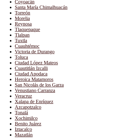
Coyoacán
Santa María Chimalhuacán
Torreón
Morelia
Reynosa
Tlaquepaque
Tlalpan
Tuxtla
Cuauhtémoc
Victoria de Durango
Toluca
Ciudad López Mateos
Cuautitlán Izcalli
Ciudad Apodaca
Heroica Matamoros
San Nicolás de los Garza
Venustiano Carranza
Veracruz
Xalapa de Enríquez
Azcapotzalco
Tonalá
Xochimilco
Benito Juárez
Iztacalco
Mazatlán