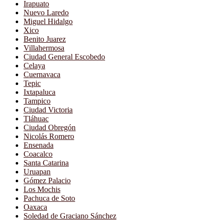
Irapuato
Nuevo Laredo
Miguel Hidalgo
Xico
Benito Juarez
Villahermosa
Ciudad General Escobedo
Celaya
Cuernavaca
Tepic
Ixtapaluca
Tampico
Ciudad Victoria
Tláhuac
Ciudad Obregón
Nicolás Romero
Ensenada
Coacalco
Santa Catarina
Uruapan
Gómez Palacio
Los Mochis
Pachuca de Soto
Oaxaca
Soledad de Graciano Sánchez