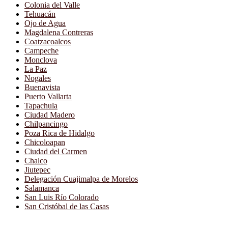
Colonia del Valle
Tehuacán
Ojo de Agua
Magdalena Contreras
Coatzacoalcos
Campeche
Monclova
La Paz
Nogales
Buenavista
Puerto Vallarta
Tapachula
Ciudad Madero
Chilpancingo
Poza Rica de Hidalgo
Chicoloapan
Ciudad del Carmen
Chalco
Jiutepec
Delegación Cuajimalpa de Morelos
Salamanca
San Luis Río Colorado
San Cristóbal de las Casas