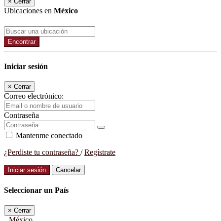
×
Cerrar
Ubicaciones en
México
Encontrar
Iniciar sesión
×
Cerrar
Correo electrónico:
Contraseña
Mantenme conectado
¿Perdiste tu contraseña?
/
Regístrate
Iniciar sesión
Cancelar
Seleccionar un País
×
Cerrar
México