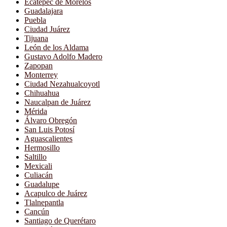
Ecatepec de Morelos
Guadalajara
Puebla
Ciudad Juárez
Tijuana
León de los Aldama
Gustavo Adolfo Madero
Zapopan
Monterrey
Ciudad Nezahualcoyotl
Chihuahua
Naucalpan de Juárez
Mérida
Álvaro Obregón
San Luis Potosí
Aguascalientes
Hermosillo
Saltillo
Mexicali
Culiacán
Guadalupe
Acapulco de Juárez
Tlalnepantla
Cancún
Santiago de Querétaro