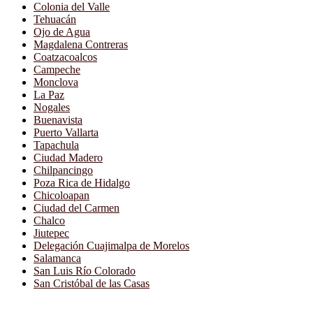
Colonia del Valle
Tehuacán
Ojo de Agua
Magdalena Contreras
Coatzacoalcos
Campeche
Monclova
La Paz
Nogales
Buenavista
Puerto Vallarta
Tapachula
Ciudad Madero
Chilpancingo
Poza Rica de Hidalgo
Chicoloapan
Ciudad del Carmen
Chalco
Jiutepec
Delegación Cuajimalpa de Morelos
Salamanca
San Luis Río Colorado
San Cristóbal de las Casas