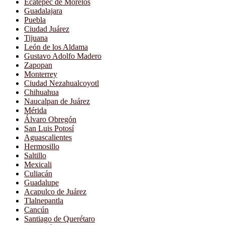
Ecatepec de Morelos
Guadalajara
Puebla
Ciudad Juárez
Tijuana
León de los Aldama
Gustavo Adolfo Madero
Zapopan
Monterrey
Ciudad Nezahualcoyotl
Chihuahua
Naucalpan de Juárez
Mérida
Álvaro Obregón
San Luis Potosí
Aguascalientes
Hermosillo
Saltillo
Mexicali
Culiacán
Guadalupe
Acapulco de Juárez
Tlalnepantla
Cancún
Santiago de Querétaro