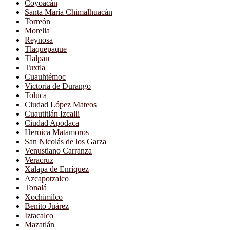
Coyoacán
Santa María Chimalhuacán
Torreón
Morelia
Reynosa
Tlaquepaque
Tlalpan
Tuxtla
Cuauhtémoc
Victoria de Durango
Toluca
Ciudad López Mateos
Cuautitlán Izcalli
Ciudad Apodaca
Heroica Matamoros
San Nicolás de los Garza
Venustiano Carranza
Veracruz
Xalapa de Enríquez
Azcapotzalco
Tonalá
Xochimilco
Benito Juárez
Iztacalco
Mazatlán