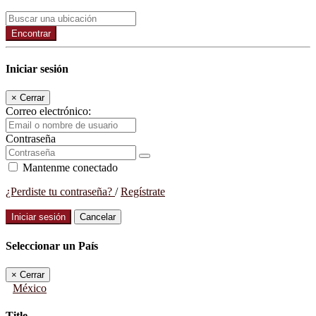
Encontrar
Iniciar sesión
×
Cerrar
Correo electrónico:
Contraseña
Mantenme conectado
¿Perdiste tu contraseña?
/
Regístrate
Iniciar sesión
Cancelar
Seleccionar un País
×
Cerrar
México
Title