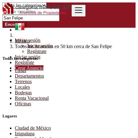
Encontrar
Iniciar sesión
México
Iniciar sesión
Todos los Anuncios en 50 km cerca de San Felipe
Regístrate
Iniciar sesión
Todas las categorías
Regístrate
Crear Anuncio
Casas
Departamentos
Terrenos
Locales
Bodegas
Renta Vacacional
Oficinas
Lugares
Ciudad de México
Iztapalapa