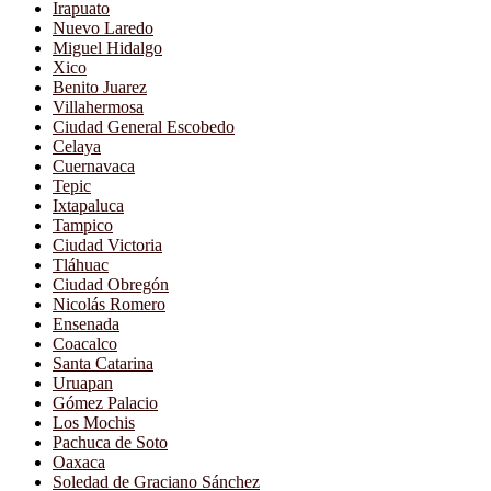
Irapuato
Nuevo Laredo
Miguel Hidalgo
Xico
Benito Juarez
Villahermosa
Ciudad General Escobedo
Celaya
Cuernavaca
Tepic
Ixtapaluca
Tampico
Ciudad Victoria
Tláhuac
Ciudad Obregón
Nicolás Romero
Ensenada
Coacalco
Santa Catarina
Uruapan
Gómez Palacio
Los Mochis
Pachuca de Soto
Oaxaca
Soledad de Graciano Sánchez