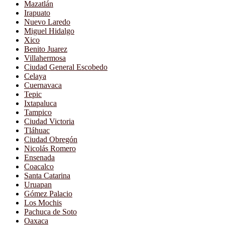
Mazatlán
Irapuato
Nuevo Laredo
Miguel Hidalgo
Xico
Benito Juarez
Villahermosa
Ciudad General Escobedo
Celaya
Cuernavaca
Tepic
Ixtapaluca
Tampico
Ciudad Victoria
Tláhuac
Ciudad Obregón
Nicolás Romero
Ensenada
Coacalco
Santa Catarina
Uruapan
Gómez Palacio
Los Mochis
Pachuca de Soto
Oaxaca