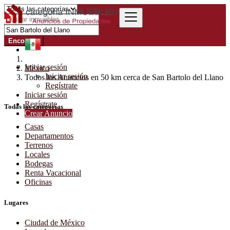
Encontrar
Iniciar sesión
México
Iniciar sesión
Todos los Anuncios en 50 km cerca de San Bartolo del Llano
Regístrate
Iniciar sesión
Regístrate
Todas las categorías
Crear Anuncio
Casas
Departamentos
Terrenos
Locales
Bodegas
Renta Vacacional
Oficinas
Lugares
Ciudad de México