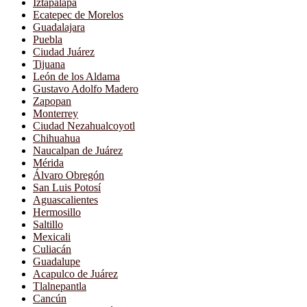
Iztapalapa
Ecatepec de Morelos
Guadalajara
Puebla
Ciudad Juárez
Tijuana
León de los Aldama
Gustavo Adolfo Madero
Zapopan
Monterrey
Ciudad Nezahualcoyotl
Chihuahua
Naucalpan de Juárez
Mérida
Álvaro Obregón
San Luis Potosí
Aguascalientes
Hermosillo
Saltillo
Mexicali
Culiacán
Guadalupe
Acapulco de Juárez
Tlalnepantla
Cancún