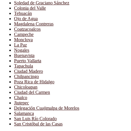
Soledad de Graciano Sánchez
Colonia del Valle
Tehuacán
Ojo de Agua
Magdalena Contreras
Coatzacoalcos
Campeche
Monclova
La Paz
Nogales
Buenavista
Puerto Vallarta
Tapachula
Ciudad Madero
Chilpancingo
Poza Rica de Hidalgo
Chicoloapan
Ciudad del Carmen
Chalco
Jiutepec
Delegación Cuajimalpa de Morelos
Salamanca
San Luis Río Colorado
San Cristóbal de las Casas