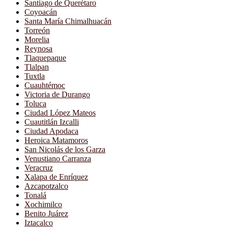
Santiago de Querétaro
Coyoacán
Santa María Chimalhuacán
Torreón
Morelia
Reynosa
Tlaquepaque
Tlalpan
Tuxtla
Cuauhtémoc
Victoria de Durango
Toluca
Ciudad López Mateos
Cuautitlán Izcalli
Ciudad Apodaca
Heroica Matamoros
San Nicolás de los Garza
Venustiano Carranza
Veracruz
Xalapa de Enríquez
Azcapotzalco
Tonalá
Xochimilco
Benito Juárez
Iztacalco