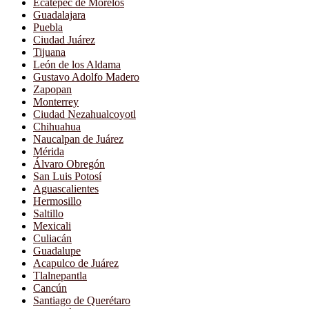
Ecatepec de Morelos
Guadalajara
Puebla
Ciudad Juárez
Tijuana
León de los Aldama
Gustavo Adolfo Madero
Zapopan
Monterrey
Ciudad Nezahualcoyotl
Chihuahua
Naucalpan de Juárez
Mérida
Álvaro Obregón
San Luis Potosí
Aguascalientes
Hermosillo
Saltillo
Mexicali
Culiacán
Guadalupe
Acapulco de Juárez
Tlalnepantla
Cancún
Santiago de Querétaro