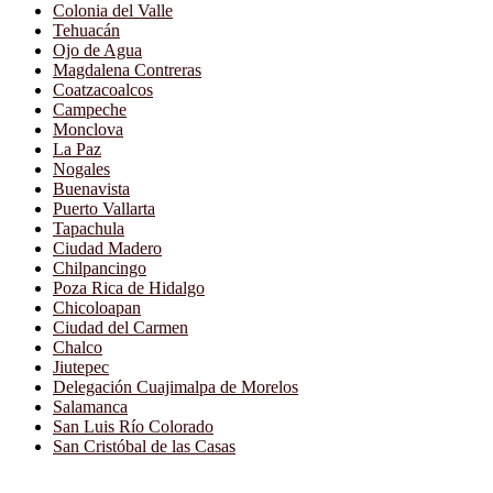
Colonia del Valle
Tehuacán
Ojo de Agua
Magdalena Contreras
Coatzacoalcos
Campeche
Monclova
La Paz
Nogales
Buenavista
Puerto Vallarta
Tapachula
Ciudad Madero
Chilpancingo
Poza Rica de Hidalgo
Chicoloapan
Ciudad del Carmen
Chalco
Jiutepec
Delegación Cuajimalpa de Morelos
Salamanca
San Luis Río Colorado
San Cristóbal de las Casas