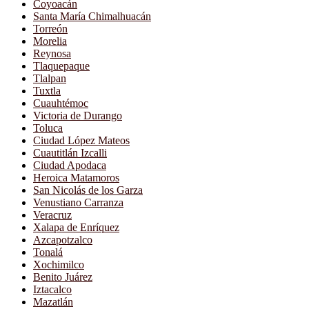
Coyoacán
Santa María Chimalhuacán
Torreón
Morelia
Reynosa
Tlaquepaque
Tlalpan
Tuxtla
Cuauhtémoc
Victoria de Durango
Toluca
Ciudad López Mateos
Cuautitlán Izcalli
Ciudad Apodaca
Heroica Matamoros
San Nicolás de los Garza
Venustiano Carranza
Veracruz
Xalapa de Enríquez
Azcapotzalco
Tonalá
Xochimilco
Benito Juárez
Iztacalco
Mazatlán