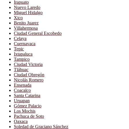
Irapuato
Nuevo Laredo
Miguel Hidalgo
Xico
Benito Juarez
Villahermosa
Ciudad General Escobedo
Celaya
Cuernavaca
Tepic
Ixtapaluca
Tampico
Ciudad Victoria
Tláhuac
Ciudad Obregón
Nicolás Romero
Ensenada
Coacalco
Santa Catarina
Uruapan
Gómez Palacio
Los Mochis
Pachuca de Soto
Oaxaca
Soledad de Graciano Sánchez