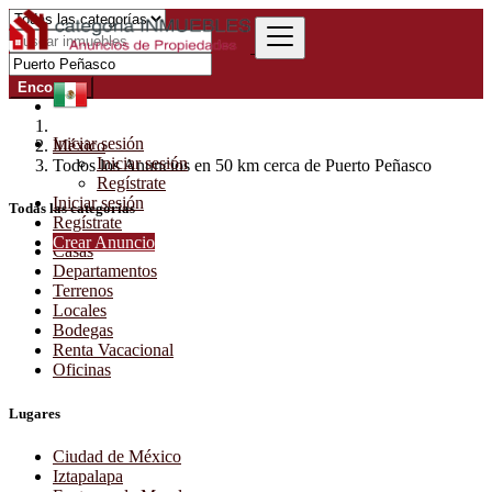
Encontrar
Iniciar sesión
México
Iniciar sesión
Todos los Anuncios en 50 km cerca de Puerto Peñasco
Regístrate
Iniciar sesión
Todas las categorías
Regístrate
Crear Anuncio
Casas
Departamentos
Terrenos
Locales
Bodegas
Renta Vacacional
Oficinas
Lugares
Ciudad de México
Iztapalapa