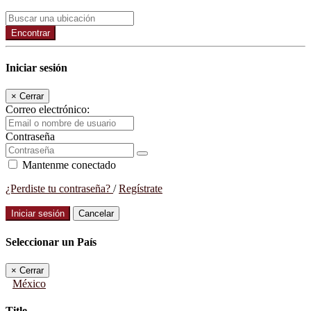
Encontrar
Iniciar sesión
×
Cerrar
Correo electrónico:
Contraseña
Mantenme conectado
¿Perdiste tu contraseña?
/
Regístrate
Iniciar sesión
Cancelar
Seleccionar un País
×
Cerrar
México
Title