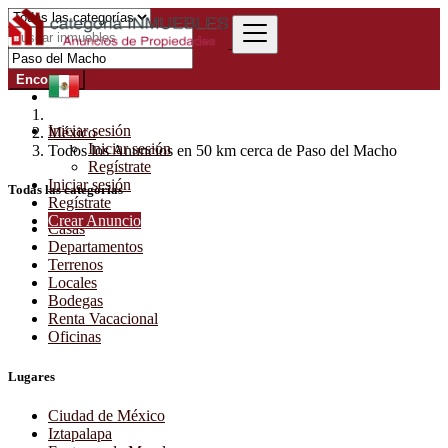
Encontrar
Iniciar sesión
México
Iniciar sesión
Todos los Anuncios en 50 km cerca de Paso del Macho
Regístrate
Iniciar sesión
Todas las categorías
Regístrate
Crear Anuncio
Casas
Departamentos
Terrenos
Locales
Bodegas
Renta Vacacional
Oficinas
Lugares
Ciudad de México
Iztapalapa