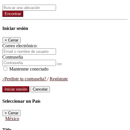
Encontrar
Iniciar sesión
×
Cerrar
Correo electrónico:
Contraseña
Mantenme conectado
¿Perdiste tu contraseña?
/
Regístrate
Iniciar sesión
Cancelar
Seleccionar un País
×
Cerrar
México
Title