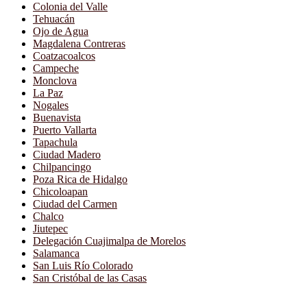
Colonia del Valle
Tehuacán
Ojo de Agua
Magdalena Contreras
Coatzacoalcos
Campeche
Monclova
La Paz
Nogales
Buenavista
Puerto Vallarta
Tapachula
Ciudad Madero
Chilpancingo
Poza Rica de Hidalgo
Chicoloapan
Ciudad del Carmen
Chalco
Jiutepec
Delegación Cuajimalpa de Morelos
Salamanca
San Luis Río Colorado
San Cristóbal de las Casas