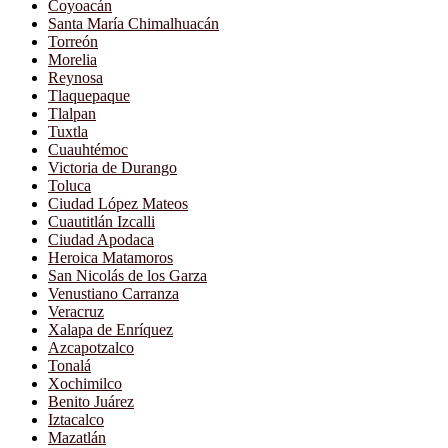
Coyoacán
Santa María Chimalhuacán
Torreón
Morelia
Reynosa
Tlaquepaque
Tlalpan
Tuxtla
Cuauhtémoc
Victoria de Durango
Toluca
Ciudad López Mateos
Cuautitlán Izcalli
Ciudad Apodaca
Heroica Matamoros
San Nicolás de los Garza
Venustiano Carranza
Veracruz
Xalapa de Enríquez
Azcapotzalco
Tonalá
Xochimilco
Benito Juárez
Iztacalco
Mazatlán