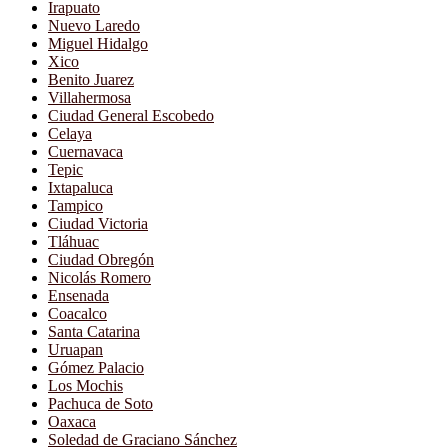
Irapuato
Nuevo Laredo
Miguel Hidalgo
Xico
Benito Juarez
Villahermosa
Ciudad General Escobedo
Celaya
Cuernavaca
Tepic
Ixtapaluca
Tampico
Ciudad Victoria
Tláhuac
Ciudad Obregón
Nicolás Romero
Ensenada
Coacalco
Santa Catarina
Uruapan
Gómez Palacio
Los Mochis
Pachuca de Soto
Oaxaca
Soledad de Graciano Sánchez