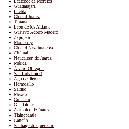
Ecatepec de Morelos
Guadalajara
Puebla
Ciudad Juárez
Tijuana
León de los Aldama
Gustavo Adolfo Madero
Zapopan
Monterrey
Ciudad Nezahualcoyotl
Chihuahua
Naucalpan de Juárez
Mérida
Álvaro Obregón
San Luis Potosí
Aguascalientes
Hermosillo
Saltillo
Mexicali
Culiacán
Guadalupe
Acapulco de Juárez
Tlalnepantla
Cancún
Santiago de Querétaro