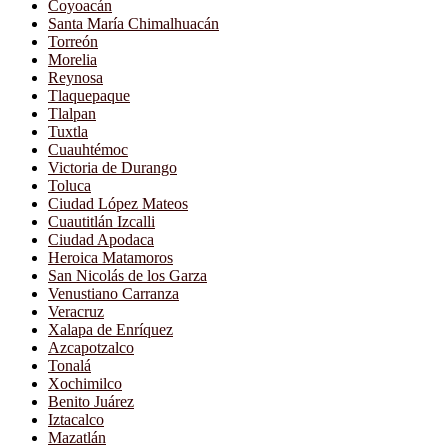
Coyoacán
Santa María Chimalhuacán
Torreón
Morelia
Reynosa
Tlaquepaque
Tlalpan
Tuxtla
Cuauhtémoc
Victoria de Durango
Toluca
Ciudad López Mateos
Cuautitlán Izcalli
Ciudad Apodaca
Heroica Matamoros
San Nicolás de los Garza
Venustiano Carranza
Veracruz
Xalapa de Enríquez
Azcapotzalco
Tonalá
Xochimilco
Benito Juárez
Iztacalco
Mazatlán