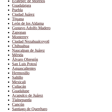
Ecatepec de Morelos
Guadalajara
Puebla
Ciudad Juárez
Tijuana
León de los Aldama
Gustavo Adolfo Madero
Zapopan
Monterrey
Ciudad Nezahualcoyotl
Chihuahua
Naucalpan de Juárez
Mérida
Álvaro Obregón
San Luis Potosí
Aguascalientes
Hermosillo
Saltillo
Mexicali
Culiacán
Guadalupe
Acapulco de Juárez
Tlalnepantla
Cancún
Santiago de Querétaro