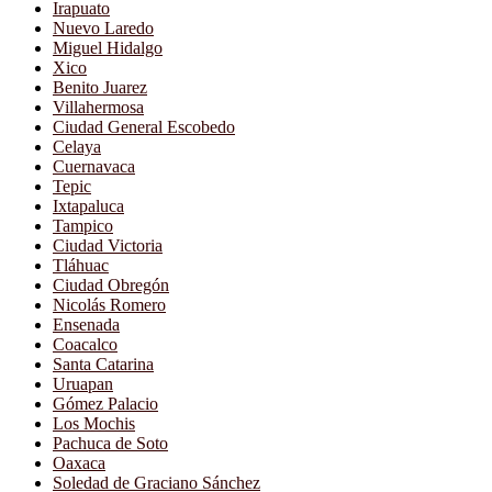
Irapuato
Nuevo Laredo
Miguel Hidalgo
Xico
Benito Juarez
Villahermosa
Ciudad General Escobedo
Celaya
Cuernavaca
Tepic
Ixtapaluca
Tampico
Ciudad Victoria
Tláhuac
Ciudad Obregón
Nicolás Romero
Ensenada
Coacalco
Santa Catarina
Uruapan
Gómez Palacio
Los Mochis
Pachuca de Soto
Oaxaca
Soledad de Graciano Sánchez