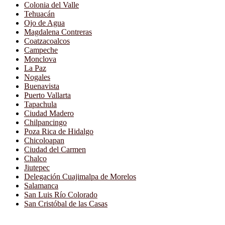
Colonia del Valle
Tehuacán
Ojo de Agua
Magdalena Contreras
Coatzacoalcos
Campeche
Monclova
La Paz
Nogales
Buenavista
Puerto Vallarta
Tapachula
Ciudad Madero
Chilpancingo
Poza Rica de Hidalgo
Chicoloapan
Ciudad del Carmen
Chalco
Jiutepec
Delegación Cuajimalpa de Morelos
Salamanca
San Luis Río Colorado
San Cristóbal de las Casas