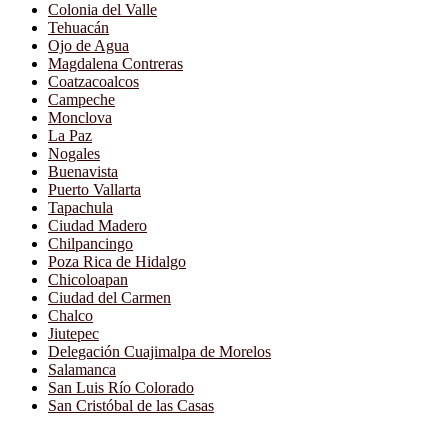
Colonia del Valle
Tehuacán
Ojo de Agua
Magdalena Contreras
Coatzacoalcos
Campeche
Monclova
La Paz
Nogales
Buenavista
Puerto Vallarta
Tapachula
Ciudad Madero
Chilpancingo
Poza Rica de Hidalgo
Chicoloapan
Ciudad del Carmen
Chalco
Jiutepec
Delegación Cuajimalpa de Morelos
Salamanca
San Luis Río Colorado
San Cristóbal de las Casas