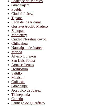
Ecatepec de Morelos
Guadalajara
Puebla
Ciudad Juárez
Tijuana
León de los Aldama
Gustavo Adolfo Madero
Zapopan
Monterrey
Ciudad Nezahualcoyotl
Chihuahua
Naucalpan de Juárez
Mérida
Álvaro Obregón
San Luis Potosí
Aguascalientes
Hermosillo
Saltillo
Mexicali
Culiacán
Guadalupe
Acapulco de Juárez
Tlalnepantla
Cancún
Santiago de Querétaro