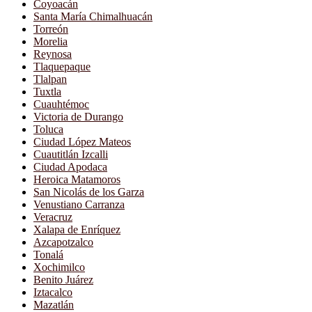
Coyoacán
Santa María Chimalhuacán
Torreón
Morelia
Reynosa
Tlaquepaque
Tlalpan
Tuxtla
Cuauhtémoc
Victoria de Durango
Toluca
Ciudad López Mateos
Cuautitlán Izcalli
Ciudad Apodaca
Heroica Matamoros
San Nicolás de los Garza
Venustiano Carranza
Veracruz
Xalapa de Enríquez
Azcapotzalco
Tonalá
Xochimilco
Benito Juárez
Iztacalco
Mazatlán