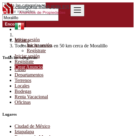
Encontrar
Iniciar sesión
México
Iniciar sesión
Todos los Anuncios en 50 km cerca de Moralillo
Regístrate
Iniciar sesión
Todas las categorías
Regístrate
Crear Anuncio
Casas
Departamentos
Terrenos
Locales
Bodegas
Renta Vacacional
Oficinas
Lugares
Ciudad de México
Iztapalapa