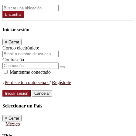
Encontrar
Iniciar sesión
×
Cerrar
Correo electrónico:
Contraseña
Mantenme conectado
¿Perdiste tu contraseña?
/
Regístrate
Iniciar sesión
Cancelar
Seleccionar un País
×
Cerrar
México
Title