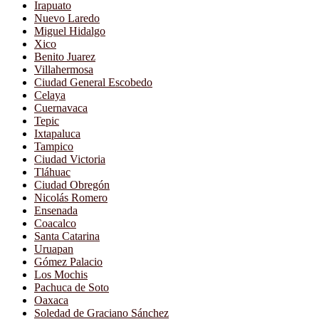
Irapuato
Nuevo Laredo
Miguel Hidalgo
Xico
Benito Juarez
Villahermosa
Ciudad General Escobedo
Celaya
Cuernavaca
Tepic
Ixtapaluca
Tampico
Ciudad Victoria
Tláhuac
Ciudad Obregón
Nicolás Romero
Ensenada
Coacalco
Santa Catarina
Uruapan
Gómez Palacio
Los Mochis
Pachuca de Soto
Oaxaca
Soledad de Graciano Sánchez