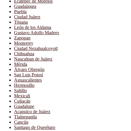
Ecatepec de Morelos
Guadalajara
Puebla
Ciudad Juárez
Tijuana
León de los Aldama
Gustavo Adolfo Madero
Zapopan
Monterrey
Ciudad Nezahualcoyotl
Chihuahua
Naucalpan de Juárez
Mérida
Álvaro Obregón
San Luis Potosí
Aguascalientes
Hermosillo
Saltillo
Mexicali
Culiacán
Guadalupe
Acapulco de Juárez
Tlalnepantla
Cancún
Santiago de Querétaro