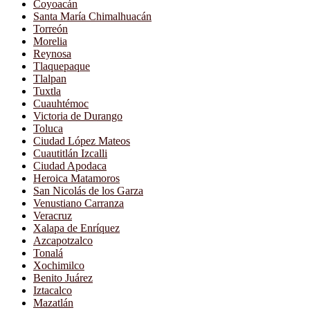
Coyoacán
Santa María Chimalhuacán
Torreón
Morelia
Reynosa
Tlaquepaque
Tlalpan
Tuxtla
Cuauhtémoc
Victoria de Durango
Toluca
Ciudad López Mateos
Cuautitlán Izcalli
Ciudad Apodaca
Heroica Matamoros
San Nicolás de los Garza
Venustiano Carranza
Veracruz
Xalapa de Enríquez
Azcapotzalco
Tonalá
Xochimilco
Benito Juárez
Iztacalco
Mazatlán