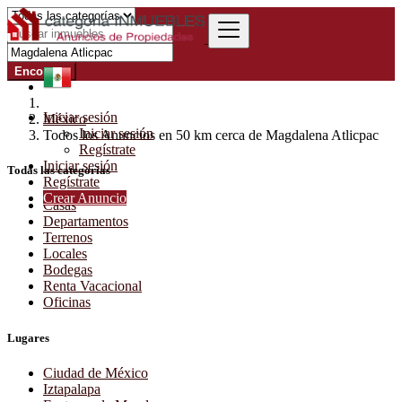
Encontrar
Iniciar sesión
México
Iniciar sesión
Todos los Anuncios en 50 km cerca de Magdalena Atlicpac
Regístrate
Iniciar sesión
Todas las categorías
Regístrate
Crear Anuncio
Casas
Departamentos
Terrenos
Locales
Bodegas
Renta Vacacional
Oficinas
Lugares
Ciudad de México
Iztapalapa