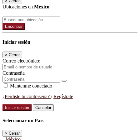
×
Cerrar
Ubicaciones en
México
Encontrar
Iniciar sesión
×
Cerrar
Correo electrónico:
Contraseña
Mantenme conectado
¿Perdiste tu contraseña?
/
Regístrate
Iniciar sesión
Cancelar
Seleccionar un País
×
Cerrar
México