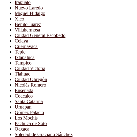
Irapuato
Nuevo Laredo
Miguel Hidalgo
Xico
Benito Juarez
Villahermosa
Ciudad General Escobedo
Celaya
Cuernavaca
Tepic
Ixtapaluca
Tampico
Ciudad Victoria
Tláhuac
Ciudad Obregón
Nicolás Romero
Ensenada
Coacalco
Santa Catarina
Uruapan
Gómez Palacio
Los Mochis
Pachuca de Soto
Oaxaca
Soledad de Graciano Sánchez