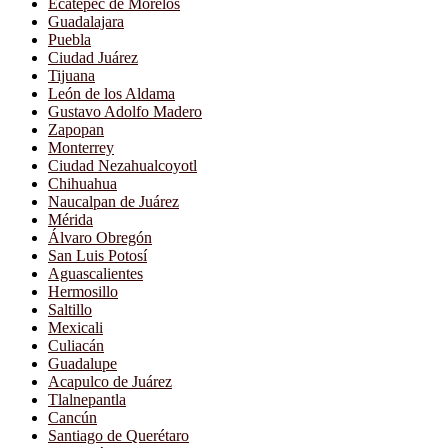
Ecatepec de Morelos
Guadalajara
Puebla
Ciudad Juárez
Tijuana
León de los Aldama
Gustavo Adolfo Madero
Zapopan
Monterrey
Ciudad Nezahualcoyotl
Chihuahua
Naucalpan de Juárez
Mérida
Álvaro Obregón
San Luis Potosí
Aguascalientes
Hermosillo
Saltillo
Mexicali
Culiacán
Guadalupe
Acapulco de Juárez
Tlalnepantla
Cancún
Santiago de Querétaro