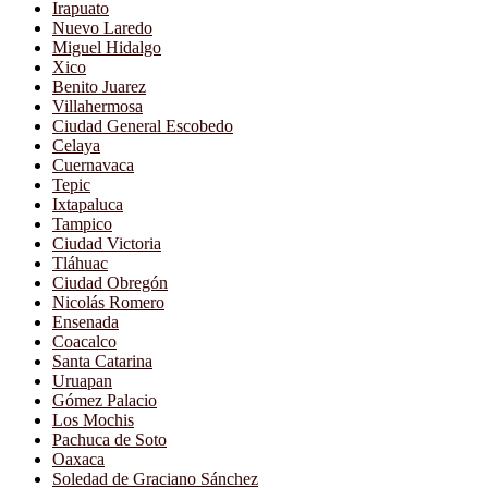
Irapuato
Nuevo Laredo
Miguel Hidalgo
Xico
Benito Juarez
Villahermosa
Ciudad General Escobedo
Celaya
Cuernavaca
Tepic
Ixtapaluca
Tampico
Ciudad Victoria
Tláhuac
Ciudad Obregón
Nicolás Romero
Ensenada
Coacalco
Santa Catarina
Uruapan
Gómez Palacio
Los Mochis
Pachuca de Soto
Oaxaca
Soledad de Graciano Sánchez