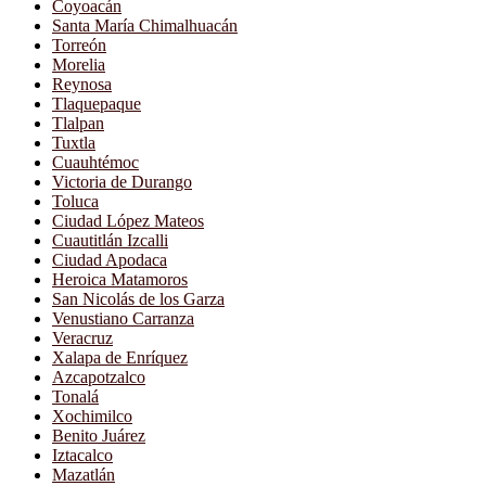
Coyoacán
Santa María Chimalhuacán
Torreón
Morelia
Reynosa
Tlaquepaque
Tlalpan
Tuxtla
Cuauhtémoc
Victoria de Durango
Toluca
Ciudad López Mateos
Cuautitlán Izcalli
Ciudad Apodaca
Heroica Matamoros
San Nicolás de los Garza
Venustiano Carranza
Veracruz
Xalapa de Enríquez
Azcapotzalco
Tonalá
Xochimilco
Benito Juárez
Iztacalco
Mazatlán