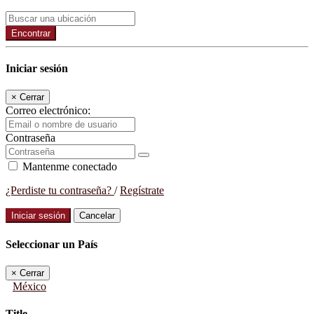
Encontrar
Iniciar sesión
×
Cerrar
Correo electrónico:
Contraseña
Mantenme conectado
¿Perdiste tu contraseña?
/
Regístrate
Iniciar sesión
Cancelar
Seleccionar un País
×
Cerrar
México
Title