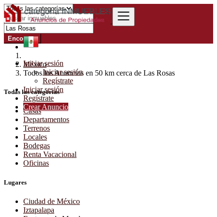
Encontrar
Iniciar sesión
México
Iniciar sesión
Todos los Anuncios en 50 km cerca de Las Rosas
Regístrate
Iniciar sesión
Todas las categorías
Regístrate
Crear Anuncio
Casas
Departamentos
Terrenos
Locales
Bodegas
Renta Vacacional
Oficinas
Lugares
Ciudad de México
Iztapalapa