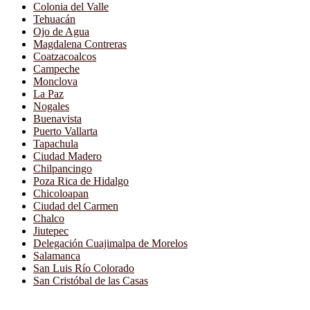
Colonia del Valle
Tehuacán
Ojo de Agua
Magdalena Contreras
Coatzacoalcos
Campeche
Monclova
La Paz
Nogales
Buenavista
Puerto Vallarta
Tapachula
Ciudad Madero
Chilpancingo
Poza Rica de Hidalgo
Chicoloapan
Ciudad del Carmen
Chalco
Jiutepec
Delegación Cuajimalpa de Morelos
Salamanca
San Luis Río Colorado
San Cristóbal de las Casas