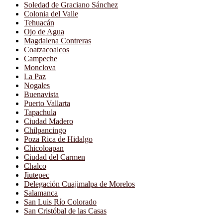
Soledad de Graciano Sánchez
Colonia del Valle
Tehuacán
Ojo de Agua
Magdalena Contreras
Coatzacoalcos
Campeche
Monclova
La Paz
Nogales
Buenavista
Puerto Vallarta
Tapachula
Ciudad Madero
Chilpancingo
Poza Rica de Hidalgo
Chicoloapan
Ciudad del Carmen
Chalco
Jiutepec
Delegación Cuajimalpa de Morelos
Salamanca
San Luis Río Colorado
San Cristóbal de las Casas