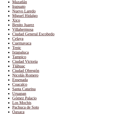
Mazatlán
Irapuato
Nuevo Laredo
Miguel Hidalgo
Xico
Benito Juarez
Villahermosa
Ciudad General Escobedo
Celaya
Cuernavaca
Tepic
Ixtapaluca
Tampico
Ciudad Victoria
Tláhuac
Ciudad Obregón
Nicolás Romero
Ensenada
Coacalco
Santa Catarina
Uruapan
Gómez Palacio
Los Mochis
Pachuca de Soto
Oaxaca