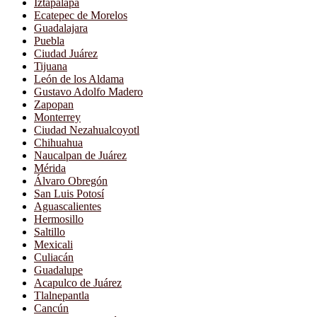
Iztapalapa
Ecatepec de Morelos
Guadalajara
Puebla
Ciudad Juárez
Tijuana
León de los Aldama
Gustavo Adolfo Madero
Zapopan
Monterrey
Ciudad Nezahualcoyotl
Chihuahua
Naucalpan de Juárez
Mérida
Álvaro Obregón
San Luis Potosí
Aguascalientes
Hermosillo
Saltillo
Mexicali
Culiacán
Guadalupe
Acapulco de Juárez
Tlalnepantla
Cancún