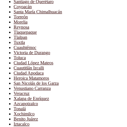
Santiago de Querétaro
Coyoacán
Santa María Chimalhuacán
Torreón
Morelia
Reynosa
Tlaquepaque
Tlalpan
Tuxtla
Cuauhtémoc
Victoria de Durango
Toluca
Ciudad López Mateos
Cuautitlán Izcalli
Ciudad Apodaca
Heroica Matamoros
San Nicolás de los Garza
Venustiano Carranza
Veracruz
Xalapa de Enríquez
Azcapotzalco
Tonalá
Xochimilco
Benito Juárez
Iztacalco