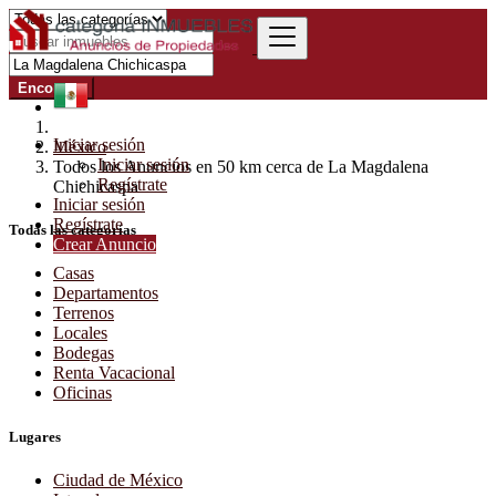
Encontrar
Iniciar sesión
México
Iniciar sesión
Todos los Anuncios en 50 km cerca de La Magdalena
Regístrate
Chichicaspa
Iniciar sesión
Regístrate
Todas las categorías
Crear Anuncio
Casas
Departamentos
Terrenos
Locales
Bodegas
Renta Vacacional
Oficinas
Lugares
Ciudad de México