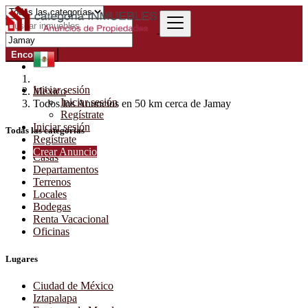
Encontrar
Iniciar sesión
México
Iniciar sesión
Todos los Anuncios en 50 km cerca de Jamay
Regístrate
Iniciar sesión
Todas las categorías
Regístrate
Crear Anuncio
Casas
Departamentos
Terrenos
Locales
Bodegas
Renta Vacacional
Oficinas
Lugares
Ciudad de México
Iztapalapa