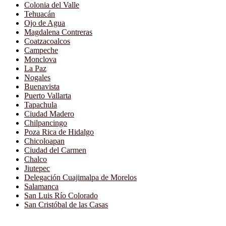
Colonia del Valle
Tehuacán
Ojo de Agua
Magdalena Contreras
Coatzacoalcos
Campeche
Monclova
La Paz
Nogales
Buenavista
Puerto Vallarta
Tapachula
Ciudad Madero
Chilpancingo
Poza Rica de Hidalgo
Chicoloapan
Ciudad del Carmen
Chalco
Jiutepec
Delegación Cuajimalpa de Morelos
Salamanca
San Luis Río Colorado
San Cristóbal de las Casas