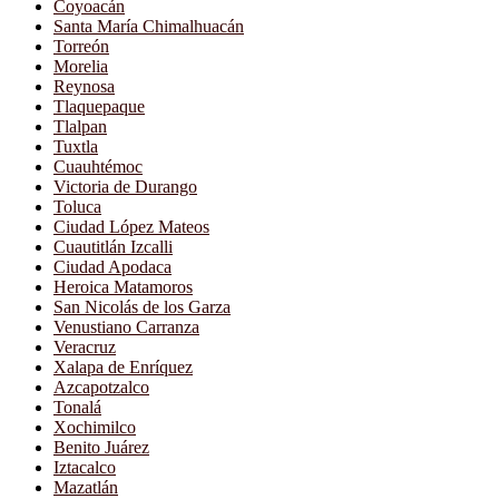
Coyoacán
Santa María Chimalhuacán
Torreón
Morelia
Reynosa
Tlaquepaque
Tlalpan
Tuxtla
Cuauhtémoc
Victoria de Durango
Toluca
Ciudad López Mateos
Cuautitlán Izcalli
Ciudad Apodaca
Heroica Matamoros
San Nicolás de los Garza
Venustiano Carranza
Veracruz
Xalapa de Enríquez
Azcapotzalco
Tonalá
Xochimilco
Benito Juárez
Iztacalco
Mazatlán