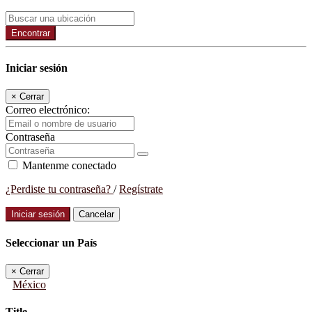
Encontrar
Iniciar sesión
×
Cerrar
Correo electrónico:
Contraseña
Mantenme conectado
¿Perdiste tu contraseña?
/
Regístrate
Iniciar sesión
Cancelar
Seleccionar un País
×
Cerrar
México
Title