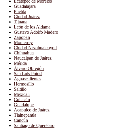
Ecatepec de Morelos
Guadalajara
Puebla
Ciudad Juárez
Tijuana
León de los Aldama
Gustavo Adolfo Madero
Zapopan
Monterrey
Ciudad Nezahualcoyotl
Chihuahua
Naucalpan de Juárez
Mérida
Álvaro Obregón
San Luis Potosí
Aguascalientes
Hermosillo
Saltillo
Mexicali
Culiacán
Guadalupe
Acapulco de Juárez
Tlalnepantla
Cancún
Santiago de Querétaro