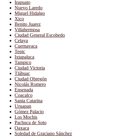
Irapuato
Nuevo Laredo
Miguel Hidalgo
Xico
Benito Juarez
Villahermosa
Ciudad General Escobedo
Celaya
Cuernavaca
Tepic
Ixtapaluca
Tampico
Ciudad Victoria
Tláhuac
Ciudad Obregón
Nicolás Romero
Ensenada
Coacalco
Santa Catarina
Uruapan
Gómez Palacio
Los Mochis
Pachuca de Soto
Oaxaca
Soledad de Graciano Sánchez