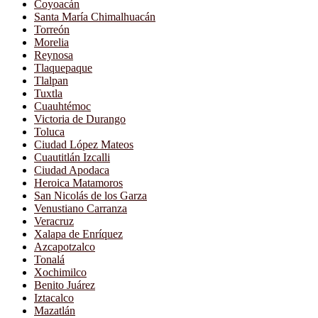
Coyoacán
Santa María Chimalhuacán
Torreón
Morelia
Reynosa
Tlaquepaque
Tlalpan
Tuxtla
Cuauhtémoc
Victoria de Durango
Toluca
Ciudad López Mateos
Cuautitlán Izcalli
Ciudad Apodaca
Heroica Matamoros
San Nicolás de los Garza
Venustiano Carranza
Veracruz
Xalapa de Enríquez
Azcapotzalco
Tonalá
Xochimilco
Benito Juárez
Iztacalco
Mazatlán