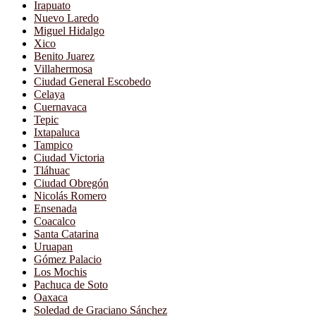
Irapuato
Nuevo Laredo
Miguel Hidalgo
Xico
Benito Juarez
Villahermosa
Ciudad General Escobedo
Celaya
Cuernavaca
Tepic
Ixtapaluca
Tampico
Ciudad Victoria
Tláhuac
Ciudad Obregón
Nicolás Romero
Ensenada
Coacalco
Santa Catarina
Uruapan
Gómez Palacio
Los Mochis
Pachuca de Soto
Oaxaca
Soledad de Graciano Sánchez