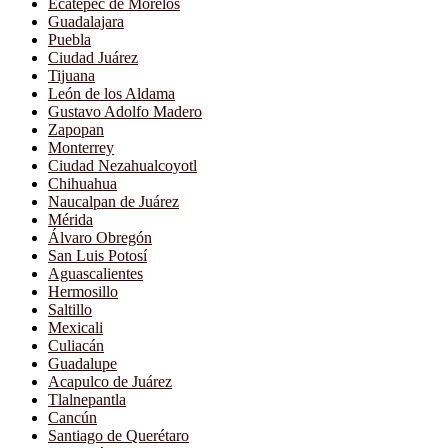
Ecatepec de Morelos
Guadalajara
Puebla
Ciudad Juárez
Tijuana
León de los Aldama
Gustavo Adolfo Madero
Zapopan
Monterrey
Ciudad Nezahualcoyotl
Chihuahua
Naucalpan de Juárez
Mérida
Álvaro Obregón
San Luis Potosí
Aguascalientes
Hermosillo
Saltillo
Mexicali
Culiacán
Guadalupe
Acapulco de Juárez
Tlalnepantla
Cancún
Santiago de Querétaro