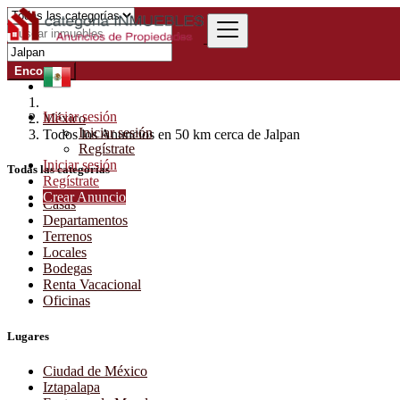
Encontrar
Iniciar sesión
México
Iniciar sesión
Todos los Anuncios en 50 km cerca de Jalpan
Regístrate
Iniciar sesión
Todas las categorías
Regístrate
Crear Anuncio
Casas
Departamentos
Terrenos
Locales
Bodegas
Renta Vacacional
Oficinas
Lugares
Ciudad de México
Iztapalapa