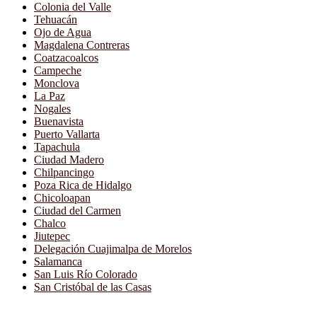
Colonia del Valle
Tehuacán
Ojo de Agua
Magdalena Contreras
Coatzacoalcos
Campeche
Monclova
La Paz
Nogales
Buenavista
Puerto Vallarta
Tapachula
Ciudad Madero
Chilpancingo
Poza Rica de Hidalgo
Chicoloapan
Ciudad del Carmen
Chalco
Jiutepec
Delegación Cuajimalpa de Morelos
Salamanca
San Luis Río Colorado
San Cristóbal de las Casas