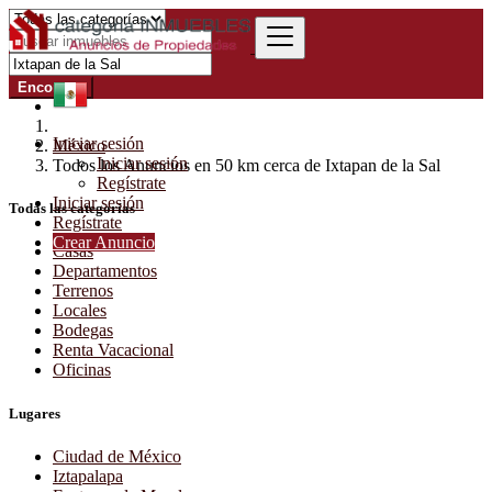
Encontrar
Iniciar sesión
México
Iniciar sesión
Todos los Anuncios en 50 km cerca de Ixtapan de la Sal
Regístrate
Iniciar sesión
Todas las categorías
Regístrate
Crear Anuncio
Casas
Departamentos
Terrenos
Locales
Bodegas
Renta Vacacional
Oficinas
Lugares
Ciudad de México
Iztapalapa