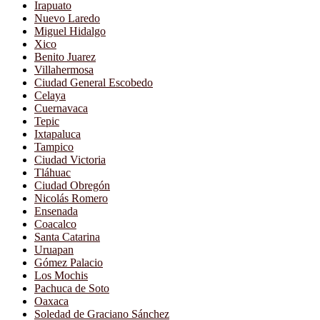
Irapuato
Nuevo Laredo
Miguel Hidalgo
Xico
Benito Juarez
Villahermosa
Ciudad General Escobedo
Celaya
Cuernavaca
Tepic
Ixtapaluca
Tampico
Ciudad Victoria
Tláhuac
Ciudad Obregón
Nicolás Romero
Ensenada
Coacalco
Santa Catarina
Uruapan
Gómez Palacio
Los Mochis
Pachuca de Soto
Oaxaca
Soledad de Graciano Sánchez