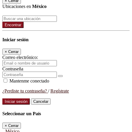
×
Cerrar
Ubicaciones en
México
Encontrar
Iniciar sesión
×
Cerrar
Correo electrónico:
Contraseña
Mantenme conectado
¿Perdiste tu contraseña?
/
Regístrate
Iniciar sesión
Cancelar
Seleccionar un País
×
Cerrar
México