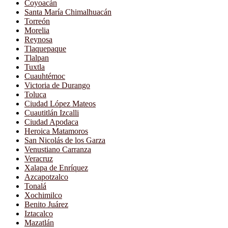
Coyoacán
Santa María Chimalhuacán
Torreón
Morelia
Reynosa
Tlaquepaque
Tlalpan
Tuxtla
Cuauhtémoc
Victoria de Durango
Toluca
Ciudad López Mateos
Cuautitlán Izcalli
Ciudad Apodaca
Heroica Matamoros
San Nicolás de los Garza
Venustiano Carranza
Veracruz
Xalapa de Enríquez
Azcapotzalco
Tonalá
Xochimilco
Benito Juárez
Iztacalco
Mazatlán