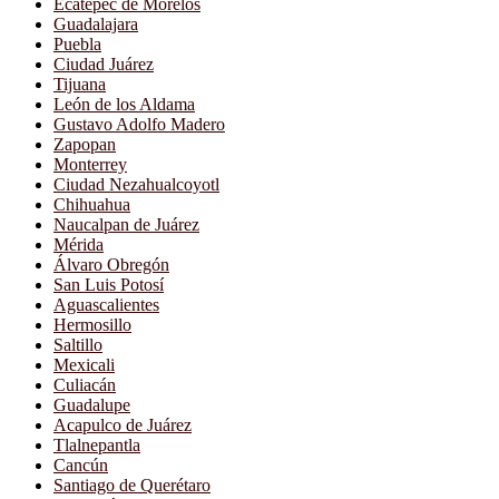
Ecatepec de Morelos
Guadalajara
Puebla
Ciudad Juárez
Tijuana
León de los Aldama
Gustavo Adolfo Madero
Zapopan
Monterrey
Ciudad Nezahualcoyotl
Chihuahua
Naucalpan de Juárez
Mérida
Álvaro Obregón
San Luis Potosí
Aguascalientes
Hermosillo
Saltillo
Mexicali
Culiacán
Guadalupe
Acapulco de Juárez
Tlalnepantla
Cancún
Santiago de Querétaro