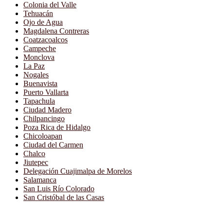
Colonia del Valle
Tehuacán
Ojo de Agua
Magdalena Contreras
Coatzacoalcos
Campeche
Monclova
La Paz
Nogales
Buenavista
Puerto Vallarta
Tapachula
Ciudad Madero
Chilpancingo
Poza Rica de Hidalgo
Chicoloapan
Ciudad del Carmen
Chalco
Jiutepec
Delegación Cuajimalpa de Morelos
Salamanca
San Luis Río Colorado
San Cristóbal de las Casas