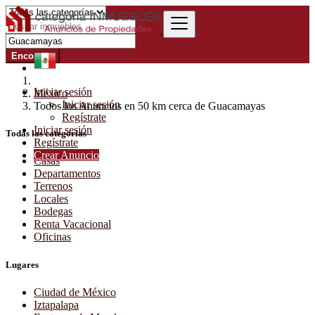
Encontrar
Iniciar sesión
México
Iniciar sesión
Todos los Anuncios en 50 km cerca de Guacamayas
Regístrate
Iniciar sesión
Todas las categorías
Regístrate
Crear Anuncio
Casas
Departamentos
Terrenos
Locales
Bodegas
Renta Vacacional
Oficinas
Lugares
Ciudad de México
Iztapalapa