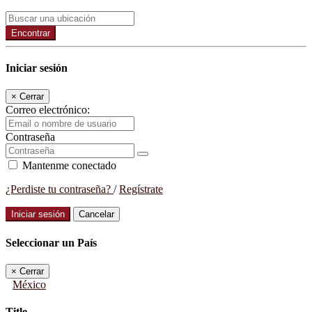
Encontrar
Iniciar sesión
×
Cerrar
Correo electrónico:
Contraseña
Mantenme conectado
¿Perdiste tu contraseña?
/
Regístrate
Iniciar sesión
Cancelar
Seleccionar un País
×
Cerrar
México
Title