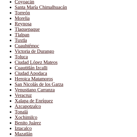
Coyoacán
Santa María Chimalhuacán
Torreón
Morelia
Reynosa
Tlaquepaque
Tlalpan
Tuxtla
Cuauhtémoc
Victoria de Durango
Toluca
Ciudad López Mateos
Cuautitlán Izcalli
Ciudad Apodaca
Heroica Matamoros
San Nicolás de los Garza
Venustiano Carranza
Veracruz
Xalapa de Enríquez
Azcapotzalco
Tonalá
Xochimilco
Benito Juárez
Iztacalco
Mazatlán