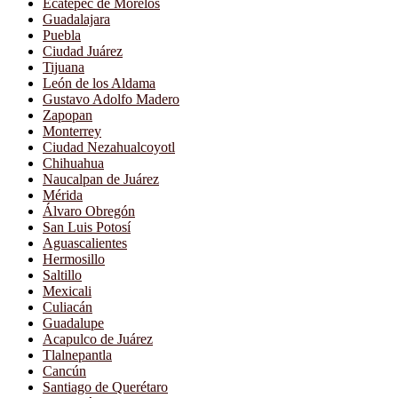
Ecatepec de Morelos
Guadalajara
Puebla
Ciudad Juárez
Tijuana
León de los Aldama
Gustavo Adolfo Madero
Zapopan
Monterrey
Ciudad Nezahualcoyotl
Chihuahua
Naucalpan de Juárez
Mérida
Álvaro Obregón
San Luis Potosí
Aguascalientes
Hermosillo
Saltillo
Mexicali
Culiacán
Guadalupe
Acapulco de Juárez
Tlalnepantla
Cancún
Santiago de Querétaro