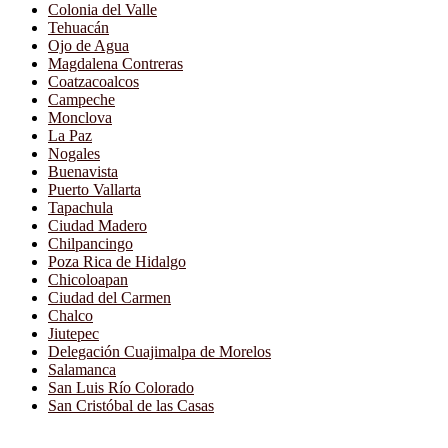
Colonia del Valle
Tehuacán
Ojo de Agua
Magdalena Contreras
Coatzacoalcos
Campeche
Monclova
La Paz
Nogales
Buenavista
Puerto Vallarta
Tapachula
Ciudad Madero
Chilpancingo
Poza Rica de Hidalgo
Chicoloapan
Ciudad del Carmen
Chalco
Jiutepec
Delegación Cuajimalpa de Morelos
Salamanca
San Luis Río Colorado
San Cristóbal de las Casas