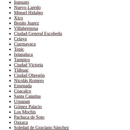
Irapuato
Nuevo Laredo
Miguel Hidalgo
Xico
Benito Juarez
Villahermosa
Ciudad General Escobedo
Celaya
Cuernavaca
Tepic
Ixtapaluca
Tampico
Ciudad Victoria
Tláhuac
Ciudad Obregón
Nicolás Romero
Ensenada
Coacalco
Santa Catarina
Uruapan
Gómez Palacio
Los Mochis
Pachuca de Soto
Oaxaca
Soledad de Graciano Sánchez