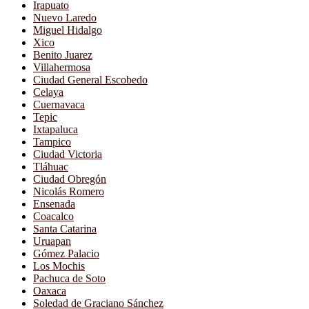
Irapuato
Nuevo Laredo
Miguel Hidalgo
Xico
Benito Juarez
Villahermosa
Ciudad General Escobedo
Celaya
Cuernavaca
Tepic
Ixtapaluca
Tampico
Ciudad Victoria
Tláhuac
Ciudad Obregón
Nicolás Romero
Ensenada
Coacalco
Santa Catarina
Uruapan
Gómez Palacio
Los Mochis
Pachuca de Soto
Oaxaca
Soledad de Graciano Sánchez