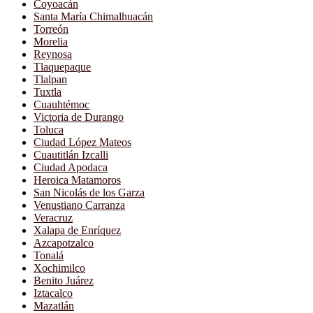
Coyoacán
Santa María Chimalhuacán
Torreón
Morelia
Reynosa
Tlaquepaque
Tlalpan
Tuxtla
Cuauhtémoc
Victoria de Durango
Toluca
Ciudad López Mateos
Cuautitlán Izcalli
Ciudad Apodaca
Heroica Matamoros
San Nicolás de los Garza
Venustiano Carranza
Veracruz
Xalapa de Enríquez
Azcapotzalco
Tonalá
Xochimilco
Benito Juárez
Iztacalco
Mazatlán