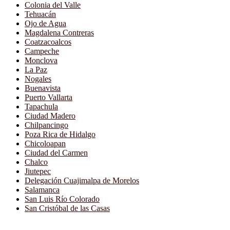
Colonia del Valle
Tehuacán
Ojo de Agua
Magdalena Contreras
Coatzacoalcos
Campeche
Monclova
La Paz
Nogales
Buenavista
Puerto Vallarta
Tapachula
Ciudad Madero
Chilpancingo
Poza Rica de Hidalgo
Chicoloapan
Ciudad del Carmen
Chalco
Jiutepec
Delegación Cuajimalpa de Morelos
Salamanca
San Luis Río Colorado
San Cristóbal de las Casas