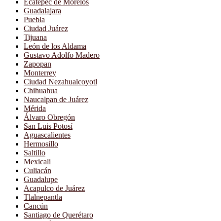
Ecatepec de Morelos
Guadalajara
Puebla
Ciudad Juárez
Tijuana
León de los Aldama
Gustavo Adolfo Madero
Zapopan
Monterrey
Ciudad Nezahualcoyotl
Chihuahua
Naucalpan de Juárez
Mérida
Álvaro Obregón
San Luis Potosí
Aguascalientes
Hermosillo
Saltillo
Mexicali
Culiacán
Guadalupe
Acapulco de Juárez
Tlalnepantla
Cancún
Santiago de Querétaro