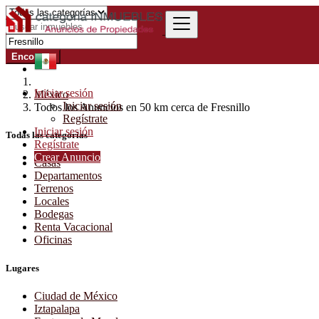
Encontrar
Iniciar sesión
México
Iniciar sesión
Todos los Anuncios en 50 km cerca de Fresnillo
Regístrate
Iniciar sesión
Todas las categorías
Regístrate
Crear Anuncio
Casas
Departamentos
Terrenos
Locales
Bodegas
Renta Vacacional
Oficinas
Lugares
Ciudad de México
Iztapalapa