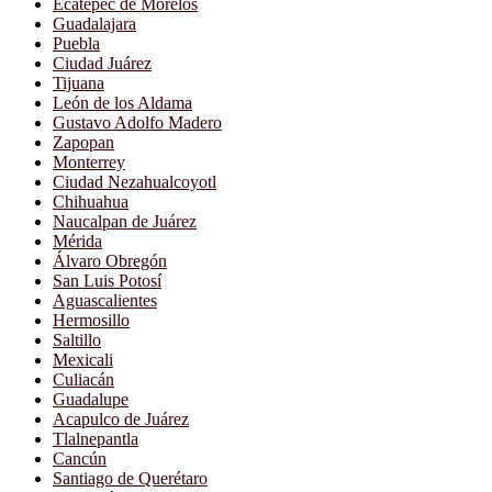
Ecatepec de Morelos
Guadalajara
Puebla
Ciudad Juárez
Tijuana
León de los Aldama
Gustavo Adolfo Madero
Zapopan
Monterrey
Ciudad Nezahualcoyotl
Chihuahua
Naucalpan de Juárez
Mérida
Álvaro Obregón
San Luis Potosí
Aguascalientes
Hermosillo
Saltillo
Mexicali
Culiacán
Guadalupe
Acapulco de Juárez
Tlalnepantla
Cancún
Santiago de Querétaro