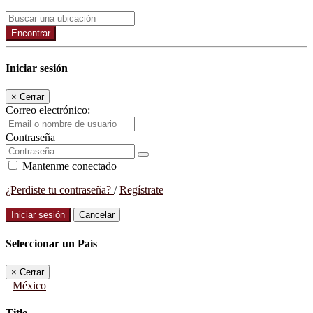
Encontrar
Iniciar sesión
×
Cerrar
Correo electrónico:
Contraseña
Mantenme conectado
¿Perdiste tu contraseña?
/
Regístrate
Iniciar sesión
Cancelar
Seleccionar un País
×
Cerrar
México
Title