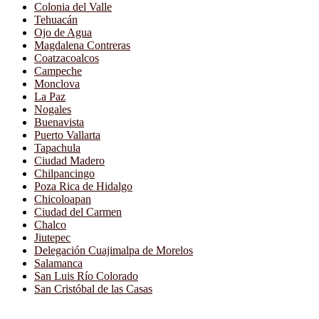
Colonia del Valle
Tehuacán
Ojo de Agua
Magdalena Contreras
Coatzacoalcos
Campeche
Monclova
La Paz
Nogales
Buenavista
Puerto Vallarta
Tapachula
Ciudad Madero
Chilpancingo
Poza Rica de Hidalgo
Chicoloapan
Ciudad del Carmen
Chalco
Jiutepec
Delegación Cuajimalpa de Morelos
Salamanca
San Luis Río Colorado
San Cristóbal de las Casas