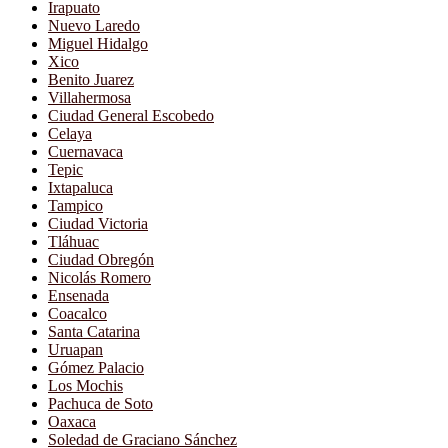
Irapuato
Nuevo Laredo
Miguel Hidalgo
Xico
Benito Juarez
Villahermosa
Ciudad General Escobedo
Celaya
Cuernavaca
Tepic
Ixtapaluca
Tampico
Ciudad Victoria
Tláhuac
Ciudad Obregón
Nicolás Romero
Ensenada
Coacalco
Santa Catarina
Uruapan
Gómez Palacio
Los Mochis
Pachuca de Soto
Oaxaca
Soledad de Graciano Sánchez