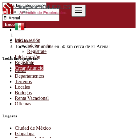
Encontrar
Iniciar sesión
México
Iniciar sesión
Todos los Anuncios en 50 km cerca de El Arenal
Regístrate
Iniciar sesión
Todas las categorías
Regístrate
Crear Anuncio
Casas
Departamentos
Terrenos
Locales
Bodegas
Renta Vacacional
Oficinas
Lugares
Ciudad de México
Iztapalapa