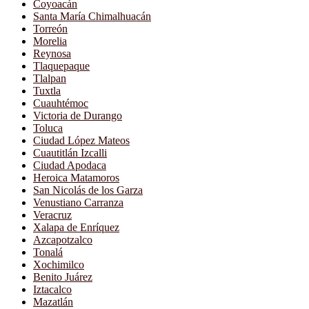
Coyoacán
Santa María Chimalhuacán
Torreón
Morelia
Reynosa
Tlaquepaque
Tlalpan
Tuxtla
Cuauhtémoc
Victoria de Durango
Toluca
Ciudad López Mateos
Cuautitlán Izcalli
Ciudad Apodaca
Heroica Matamoros
San Nicolás de los Garza
Venustiano Carranza
Veracruz
Xalapa de Enríquez
Azcapotzalco
Tonalá
Xochimilco
Benito Juárez
Iztacalco
Mazatlán