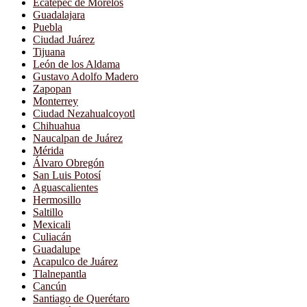
Ecatepec de Morelos
Guadalajara
Puebla
Ciudad Juárez
Tijuana
León de los Aldama
Gustavo Adolfo Madero
Zapopan
Monterrey
Ciudad Nezahualcoyotl
Chihuahua
Naucalpan de Juárez
Mérida
Álvaro Obregón
San Luis Potosí
Aguascalientes
Hermosillo
Saltillo
Mexicali
Culiacán
Guadalupe
Acapulco de Juárez
Tlalnepantla
Cancún
Santiago de Querétaro