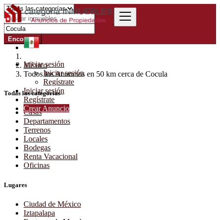
Encontrar
Iniciar sesión
México
Iniciar sesión
Todos los Anuncios en 50 km cerca de Cocula
Regístrate
Iniciar sesión
Todas las categorías
Regístrate
Crear Anuncio
Casas
Departamentos
Terrenos
Locales
Bodegas
Renta Vacacional
Oficinas
Lugares
Ciudad de México
Iztapalapa