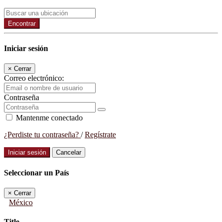
Encontrar
Iniciar sesión
×
Cerrar
Correo electrónico:
Contraseña
Mantenme conectado
¿Perdiste tu contraseña?
/
Regístrate
Iniciar sesión
Cancelar
Seleccionar un País
×
Cerrar
México
Title