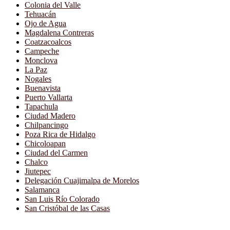
Colonia del Valle
Tehuacán
Ojo de Agua
Magdalena Contreras
Coatzacoalcos
Campeche
Monclova
La Paz
Nogales
Buenavista
Puerto Vallarta
Tapachula
Ciudad Madero
Chilpancingo
Poza Rica de Hidalgo
Chicoloapan
Ciudad del Carmen
Chalco
Jiutepec
Delegación Cuajimalpa de Morelos
Salamanca
San Luis Río Colorado
San Cristóbal de las Casas