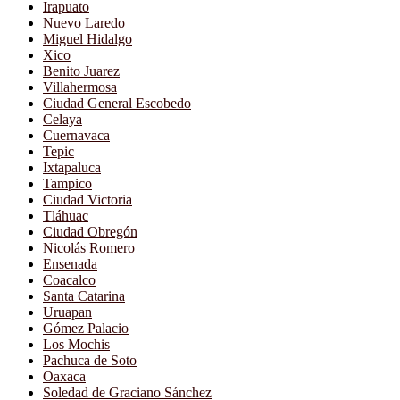
Irapuato
Nuevo Laredo
Miguel Hidalgo
Xico
Benito Juarez
Villahermosa
Ciudad General Escobedo
Celaya
Cuernavaca
Tepic
Ixtapaluca
Tampico
Ciudad Victoria
Tláhuac
Ciudad Obregón
Nicolás Romero
Ensenada
Coacalco
Santa Catarina
Uruapan
Gómez Palacio
Los Mochis
Pachuca de Soto
Oaxaca
Soledad de Graciano Sánchez