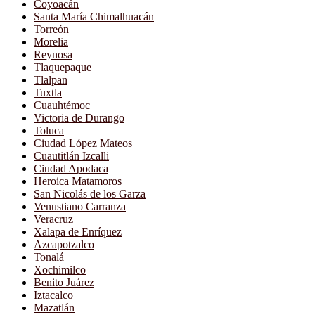
Coyoacán
Santa María Chimalhuacán
Torreón
Morelia
Reynosa
Tlaquepaque
Tlalpan
Tuxtla
Cuauhtémoc
Victoria de Durango
Toluca
Ciudad López Mateos
Cuautitlán Izcalli
Ciudad Apodaca
Heroica Matamoros
San Nicolás de los Garza
Venustiano Carranza
Veracruz
Xalapa de Enríquez
Azcapotzalco
Tonalá
Xochimilco
Benito Juárez
Iztacalco
Mazatlán