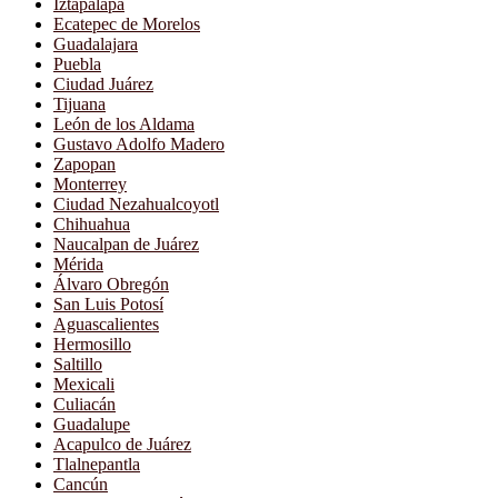
Iztapalapa
Ecatepec de Morelos
Guadalajara
Puebla
Ciudad Juárez
Tijuana
León de los Aldama
Gustavo Adolfo Madero
Zapopan
Monterrey
Ciudad Nezahualcoyotl
Chihuahua
Naucalpan de Juárez
Mérida
Álvaro Obregón
San Luis Potosí
Aguascalientes
Hermosillo
Saltillo
Mexicali
Culiacán
Guadalupe
Acapulco de Juárez
Tlalnepantla
Cancún