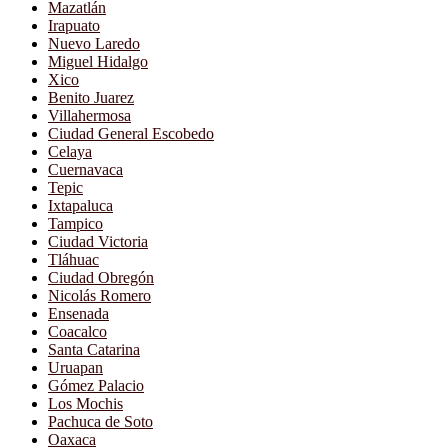
Mazatlán
Irapuato
Nuevo Laredo
Miguel Hidalgo
Xico
Benito Juarez
Villahermosa
Ciudad General Escobedo
Celaya
Cuernavaca
Tepic
Ixtapaluca
Tampico
Ciudad Victoria
Tláhuac
Ciudad Obregón
Nicolás Romero
Ensenada
Coacalco
Santa Catarina
Uruapan
Gómez Palacio
Los Mochis
Pachuca de Soto
Oaxaca