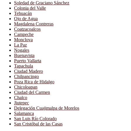
Soledad de Graciano Sánchez
Colonia del Valle
Tehuacán
Ojo de Agua
Magdalena Contreras
Coatzacoalcos
Campeche
Monclova
La Paz
Nogales
Buenavista
Puerto Vallarta
Tapachula
Ciudad Madero
Chilpancingo
Poza Rica de Hidalgo
Chicoloapan
Ciudad del Carmen
Chalco
Jiutepec
Delegación Cuajimalpa de Morelos
Salamanca
San Luis Río Colorado
San Cristóbal de las Casas