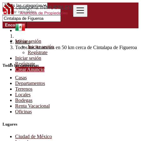
Encontrar
Iniciar sesión
México
Iniciar sesión
Todos los Anuncios en 50 km cerca de Cintalapa de Figueroa
Regístrate
Iniciar sesión
Regístrate
Todas las categorías
Crear Anuncio
Casas
Departamentos
Terrenos
Locales
Bodegas
Renta Vacacional
Oficinas
Lugares
Ciudad de México