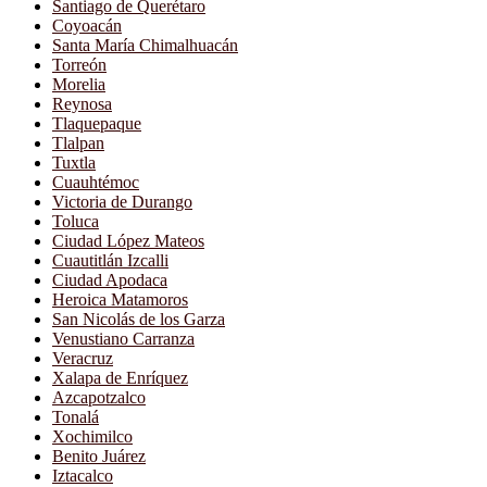
Santiago de Querétaro
Coyoacán
Santa María Chimalhuacán
Torreón
Morelia
Reynosa
Tlaquepaque
Tlalpan
Tuxtla
Cuauhtémoc
Victoria de Durango
Toluca
Ciudad López Mateos
Cuautitlán Izcalli
Ciudad Apodaca
Heroica Matamoros
San Nicolás de los Garza
Venustiano Carranza
Veracruz
Xalapa de Enríquez
Azcapotzalco
Tonalá
Xochimilco
Benito Juárez
Iztacalco