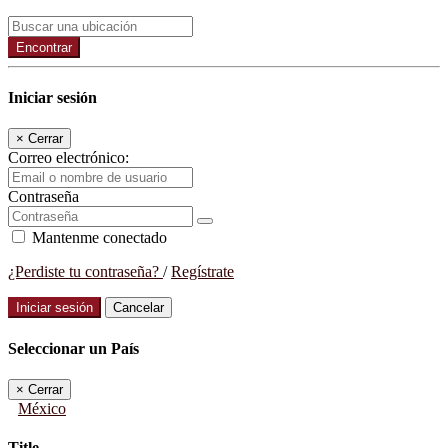
Encontrar
Iniciar sesión
×
Cerrar
Correo electrónico:
Contraseña
Mantenme conectado
¿Perdiste tu contraseña?
/
Regístrate
Iniciar sesión
Cancelar
Seleccionar un País
×
Cerrar
México
Title