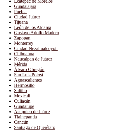
Ecatepec de Morelos
Guadalajara
Puebla
Ciudad Juárez
Tijuana
León de los Aldama
Gustavo Adolfo Madero
Zapopan
Monterrey
Ciudad Nezahualcoyotl
Chihuahua
Naucalpan de Juárez
Mérida
Álvaro Obregón
San Luis Potosí
Aguascalientes
Hermosillo
Saltillo
Mexicali
Culiacán
Guadalupe
Acapulco de Juárez
Tlalnepantla
Cancún
Santiago de Querétaro