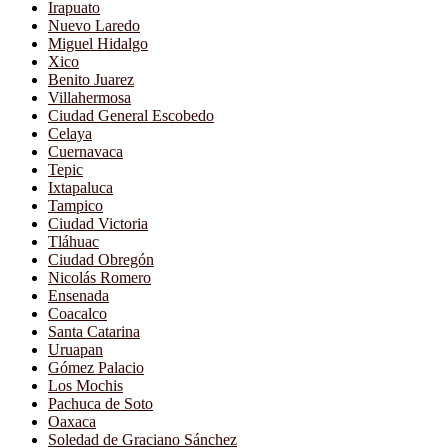
Irapuato
Nuevo Laredo
Miguel Hidalgo
Xico
Benito Juarez
Villahermosa
Ciudad General Escobedo
Celaya
Cuernavaca
Tepic
Ixtapaluca
Tampico
Ciudad Victoria
Tláhuac
Ciudad Obregón
Nicolás Romero
Ensenada
Coacalco
Santa Catarina
Uruapan
Gómez Palacio
Los Mochis
Pachuca de Soto
Oaxaca
Soledad de Graciano Sánchez