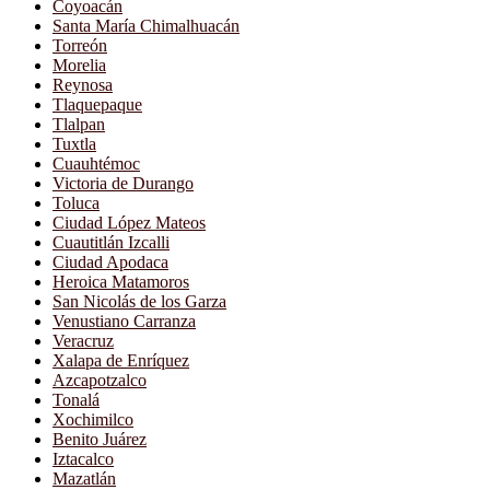
Coyoacán
Santa María Chimalhuacán
Torreón
Morelia
Reynosa
Tlaquepaque
Tlalpan
Tuxtla
Cuauhtémoc
Victoria de Durango
Toluca
Ciudad López Mateos
Cuautitlán Izcalli
Ciudad Apodaca
Heroica Matamoros
San Nicolás de los Garza
Venustiano Carranza
Veracruz
Xalapa de Enríquez
Azcapotzalco
Tonalá
Xochimilco
Benito Juárez
Iztacalco
Mazatlán