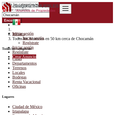
Encontrar
Iniciar sesión
México
Iniciar sesión
Todos los Anuncios en 50 km cerca de Chocamán
Regístrate
Iniciar sesión
Todas las categorías
Regístrate
Crear Anuncio
Casas
Departamentos
Terrenos
Locales
Bodegas
Renta Vacacional
Oficinas
Lugares
Ciudad de México
Iztapalapa