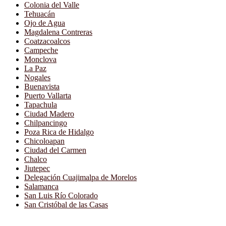
Colonia del Valle
Tehuacán
Ojo de Agua
Magdalena Contreras
Coatzacoalcos
Campeche
Monclova
La Paz
Nogales
Buenavista
Puerto Vallarta
Tapachula
Ciudad Madero
Chilpancingo
Poza Rica de Hidalgo
Chicoloapan
Ciudad del Carmen
Chalco
Jiutepec
Delegación Cuajimalpa de Morelos
Salamanca
San Luis Río Colorado
San Cristóbal de las Casas