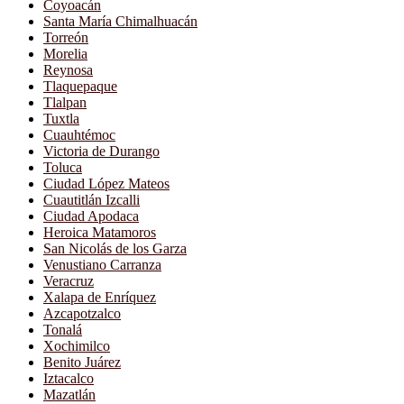
Coyoacán
Santa María Chimalhuacán
Torreón
Morelia
Reynosa
Tlaquepaque
Tlalpan
Tuxtla
Cuauhtémoc
Victoria de Durango
Toluca
Ciudad López Mateos
Cuautitlán Izcalli
Ciudad Apodaca
Heroica Matamoros
San Nicolás de los Garza
Venustiano Carranza
Veracruz
Xalapa de Enríquez
Azcapotzalco
Tonalá
Xochimilco
Benito Juárez
Iztacalco
Mazatlán