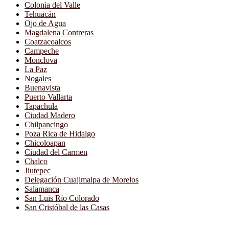
Colonia del Valle
Tehuacán
Ojo de Agua
Magdalena Contreras
Coatzacoalcos
Campeche
Monclova
La Paz
Nogales
Buenavista
Puerto Vallarta
Tapachula
Ciudad Madero
Chilpancingo
Poza Rica de Hidalgo
Chicoloapan
Ciudad del Carmen
Chalco
Jiutepec
Delegación Cuajimalpa de Morelos
Salamanca
San Luis Río Colorado
San Cristóbal de las Casas