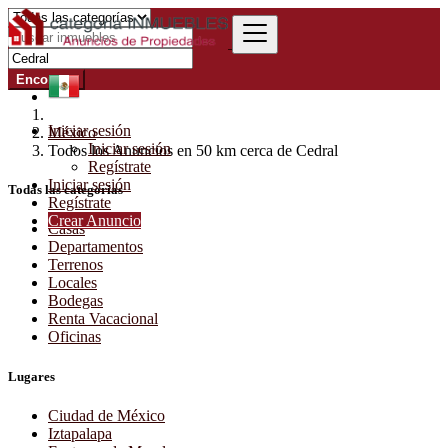
Encontrar
Iniciar sesión
México
Iniciar sesión
Todos los Anuncios en 50 km cerca de Cedral
Regístrate
Iniciar sesión
Todas las categorías
Regístrate
Crear Anuncio
Casas
Departamentos
Terrenos
Locales
Bodegas
Renta Vacacional
Oficinas
Lugares
Ciudad de México
Iztapalapa