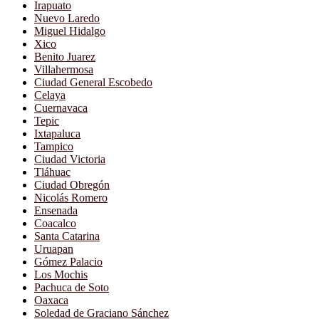
Irapuato
Nuevo Laredo
Miguel Hidalgo
Xico
Benito Juarez
Villahermosa
Ciudad General Escobedo
Celaya
Cuernavaca
Tepic
Ixtapaluca
Tampico
Ciudad Victoria
Tláhuac
Ciudad Obregón
Nicolás Romero
Ensenada
Coacalco
Santa Catarina
Uruapan
Gómez Palacio
Los Mochis
Pachuca de Soto
Oaxaca
Soledad de Graciano Sánchez