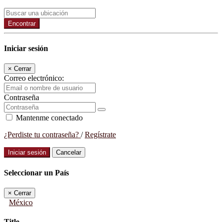
Encontrar
Iniciar sesión
×
Cerrar
Correo electrónico:
Contraseña
Mantenme conectado
¿Perdiste tu contraseña?
/
Regístrate
Iniciar sesión
Cancelar
Seleccionar un País
×
Cerrar
México
Title