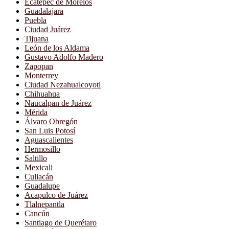
Ecatepec de Morelos
Guadalajara
Puebla
Ciudad Juárez
Tijuana
León de los Aldama
Gustavo Adolfo Madero
Zapopan
Monterrey
Ciudad Nezahualcoyotl
Chihuahua
Naucalpan de Juárez
Mérida
Álvaro Obregón
San Luis Potosí
Aguascalientes
Hermosillo
Saltillo
Mexicali
Culiacán
Guadalupe
Acapulco de Juárez
Tlalnepantla
Cancún
Santiago de Querétaro