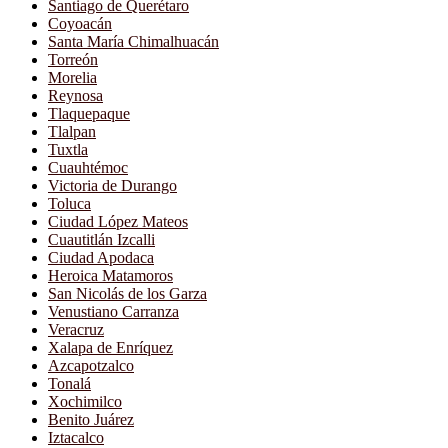
Santiago de Querétaro
Coyoacán
Santa María Chimalhuacán
Torreón
Morelia
Reynosa
Tlaquepaque
Tlalpan
Tuxtla
Cuauhtémoc
Victoria de Durango
Toluca
Ciudad López Mateos
Cuautitlán Izcalli
Ciudad Apodaca
Heroica Matamoros
San Nicolás de los Garza
Venustiano Carranza
Veracruz
Xalapa de Enríquez
Azcapotzalco
Tonalá
Xochimilco
Benito Juárez
Iztacalco