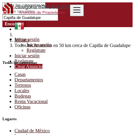
Encontrar
Iniciar sesión
México
Iniciar sesión
Todos los Anuncios en 50 km cerca de Capilla de Guadalupe
Regístrate
Iniciar sesión
Regístrate
Todas las categorías
Crear Anuncio
Casas
Departamentos
Terrenos
Locales
Bodegas
Renta Vacacional
Oficinas
Lugares
Ciudad de México