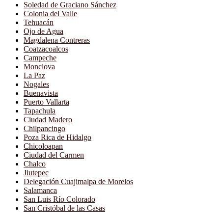
Soledad de Graciano Sánchez
Colonia del Valle
Tehuacán
Ojo de Agua
Magdalena Contreras
Coatzacoalcos
Campeche
Monclova
La Paz
Nogales
Buenavista
Puerto Vallarta
Tapachula
Ciudad Madero
Chilpancingo
Poza Rica de Hidalgo
Chicoloapan
Ciudad del Carmen
Chalco
Jiutepec
Delegación Cuajimalpa de Morelos
Salamanca
San Luis Río Colorado
San Cristóbal de las Casas