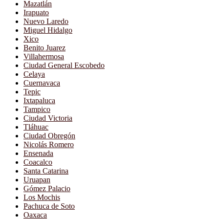
Mazatlán
Irapuato
Nuevo Laredo
Miguel Hidalgo
Xico
Benito Juarez
Villahermosa
Ciudad General Escobedo
Celaya
Cuernavaca
Tepic
Ixtapaluca
Tampico
Ciudad Victoria
Tláhuac
Ciudad Obregón
Nicolás Romero
Ensenada
Coacalco
Santa Catarina
Uruapan
Gómez Palacio
Los Mochis
Pachuca de Soto
Oaxaca