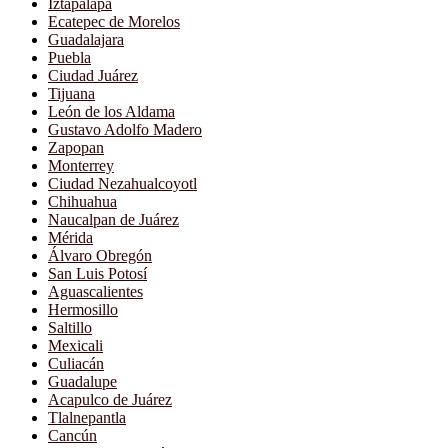
Iztapalapa
Ecatepec de Morelos
Guadalajara
Puebla
Ciudad Juárez
Tijuana
León de los Aldama
Gustavo Adolfo Madero
Zapopan
Monterrey
Ciudad Nezahualcoyotl
Chihuahua
Naucalpan de Juárez
Mérida
Álvaro Obregón
San Luis Potosí
Aguascalientes
Hermosillo
Saltillo
Mexicali
Culiacán
Guadalupe
Acapulco de Juárez
Tlalnepantla
Cancún