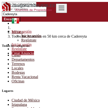
Encontrar
Iniciar sesión
México
Iniciar sesión
Todos los Anuncios en 50 km cerca de Cadereyta
Regístrate
Iniciar sesión
Todas las categorías
Regístrate
Crear Anuncio
Casas
Departamentos
Terrenos
Locales
Bodegas
Renta Vacacional
Oficinas
Lugares
Ciudad de México
Iztapalapa