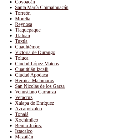
Coyoacán
Santa María Chimalhuacán
Torreón
Morelia
Reynosa
Tlaquepaque
Tlalpan
Tuxtla
Cuauhtémoc
Victoria de Durango
Toluca
Ciudad López Mateos
Cuautitlán Izcalli
Ciudad Apodaca
Heroica Matamoros
San Nicolás de los Garza
Venustiano Carranza
Veracruz
Xalapa de Enríquez
Azcapotzalco
Tonalá
Xochimilco
Benito Juárez
Iztacalco
Mazatlán