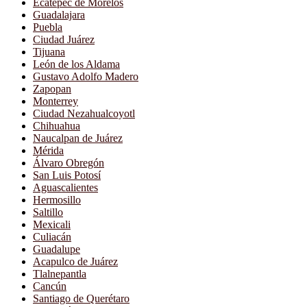
Ecatepec de Morelos
Guadalajara
Puebla
Ciudad Juárez
Tijuana
León de los Aldama
Gustavo Adolfo Madero
Zapopan
Monterrey
Ciudad Nezahualcoyotl
Chihuahua
Naucalpan de Juárez
Mérida
Álvaro Obregón
San Luis Potosí
Aguascalientes
Hermosillo
Saltillo
Mexicali
Culiacán
Guadalupe
Acapulco de Juárez
Tlalnepantla
Cancún
Santiago de Querétaro