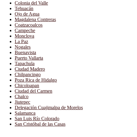
Colonia del Valle
Tehuacán
Ojo de Agua
Magdalena Contreras
Coatzacoalcos
Campeche
Monclova
La Paz
Nogales
Buenavista
Puerto Vallarta
Tapachula
Ciudad Madero
Chilpancingo
Poza Rica de Hidalgo
Chicoloapan
Ciudad del Carmen
Chalco
Jiutepec
Delegación Cuajimalpa de Morelos
Salamanca
San Luis Río Colorado
San Cristóbal de las Casas