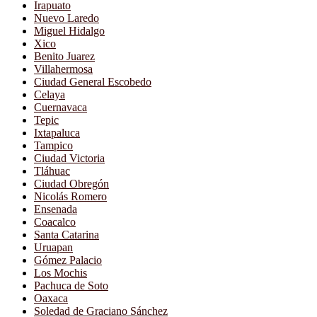
Irapuato
Nuevo Laredo
Miguel Hidalgo
Xico
Benito Juarez
Villahermosa
Ciudad General Escobedo
Celaya
Cuernavaca
Tepic
Ixtapaluca
Tampico
Ciudad Victoria
Tláhuac
Ciudad Obregón
Nicolás Romero
Ensenada
Coacalco
Santa Catarina
Uruapan
Gómez Palacio
Los Mochis
Pachuca de Soto
Oaxaca
Soledad de Graciano Sánchez