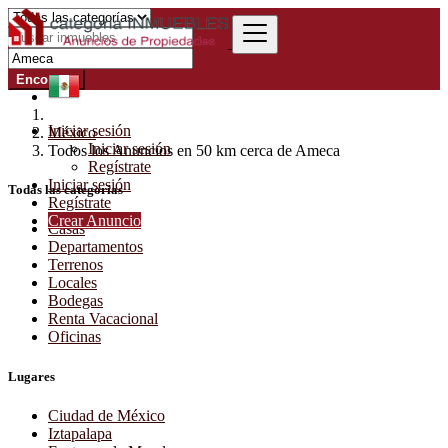
Encontrar
Iniciar sesión
México
Iniciar sesión
Todos los Anuncios en 50 km cerca de Ameca
Regístrate
Iniciar sesión
Todas las categorías
Regístrate
Crear Anuncio
Casas
Departamentos
Terrenos
Locales
Bodegas
Renta Vacacional
Oficinas
Lugares
Ciudad de México
Iztapalapa