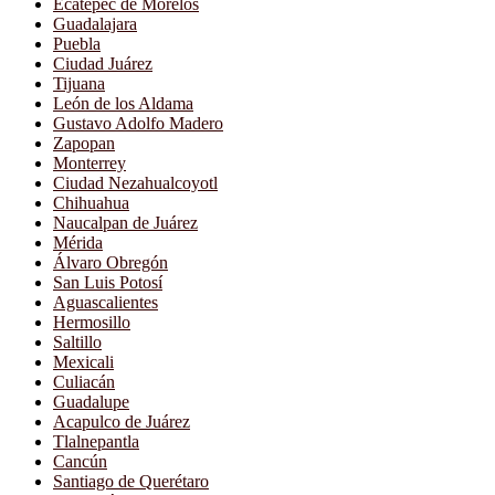
Ecatepec de Morelos
Guadalajara
Puebla
Ciudad Juárez
Tijuana
León de los Aldama
Gustavo Adolfo Madero
Zapopan
Monterrey
Ciudad Nezahualcoyotl
Chihuahua
Naucalpan de Juárez
Mérida
Álvaro Obregón
San Luis Potosí
Aguascalientes
Hermosillo
Saltillo
Mexicali
Culiacán
Guadalupe
Acapulco de Juárez
Tlalnepantla
Cancún
Santiago de Querétaro