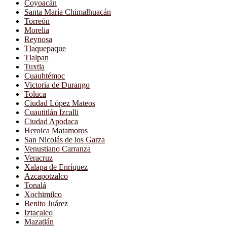
Coyoacán
Santa María Chimalhuacán
Torreón
Morelia
Reynosa
Tlaquepaque
Tlalpan
Tuxtla
Cuauhtémoc
Victoria de Durango
Toluca
Ciudad López Mateos
Cuautitlán Izcalli
Ciudad Apodaca
Heroica Matamoros
San Nicolás de los Garza
Venustiano Carranza
Veracruz
Xalapa de Enríquez
Azcapotzalco
Tonalá
Xochimilco
Benito Juárez
Iztacalco
Mazatlán