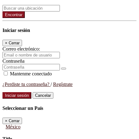
Encontrar
Iniciar sesión
×
Cerrar
Correo electrónico:
Contraseña
Mantenme conectado
¿Perdiste tu contraseña?
/
Regístrate
Iniciar sesión
Cancelar
Seleccionar un País
×
Cerrar
México
Title