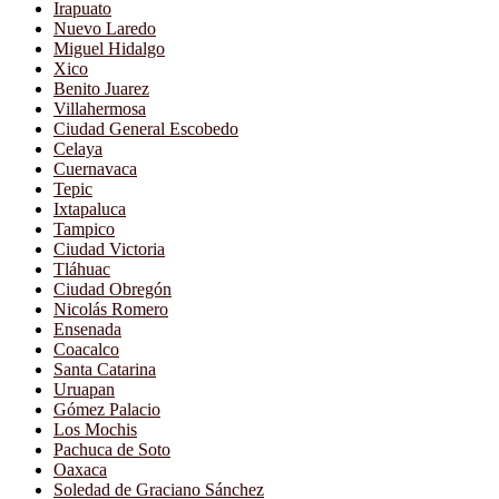
Irapuato
Nuevo Laredo
Miguel Hidalgo
Xico
Benito Juarez
Villahermosa
Ciudad General Escobedo
Celaya
Cuernavaca
Tepic
Ixtapaluca
Tampico
Ciudad Victoria
Tláhuac
Ciudad Obregón
Nicolás Romero
Ensenada
Coacalco
Santa Catarina
Uruapan
Gómez Palacio
Los Mochis
Pachuca de Soto
Oaxaca
Soledad de Graciano Sánchez