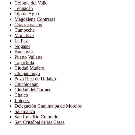
Colonia del Valle
Tehuacán
Ojo de Agua
Magdalena Contreras
Coatzacoalcos
Campeche
Monclova
La Paz
Nogales
Buenavista
Puerto Vallarta
Tapachula
Ciudad Madero
Chilpancingo
Poza Rica de Hidalgo
Chicoloapan
Ciudad del Carmen
Chalco
Jiutepec
Delegación Cuajimalpa de Morelos
Salamanca
San Luis Río Colorado
San Cristóbal de las Casas