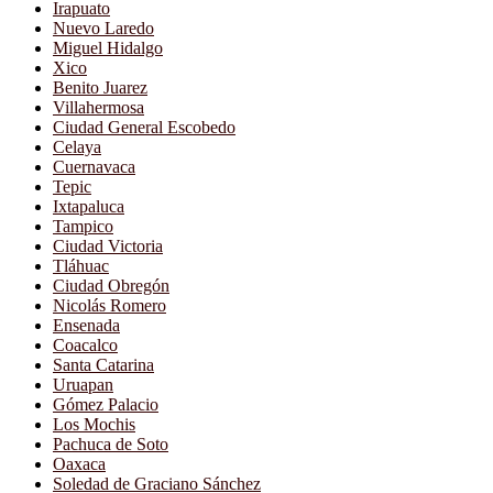
Irapuato
Nuevo Laredo
Miguel Hidalgo
Xico
Benito Juarez
Villahermosa
Ciudad General Escobedo
Celaya
Cuernavaca
Tepic
Ixtapaluca
Tampico
Ciudad Victoria
Tláhuac
Ciudad Obregón
Nicolás Romero
Ensenada
Coacalco
Santa Catarina
Uruapan
Gómez Palacio
Los Mochis
Pachuca de Soto
Oaxaca
Soledad de Graciano Sánchez