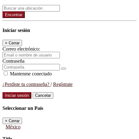
Encontrar
Iniciar sesión
×
Cerrar
Correo electrónico:
Contraseña
Mantenme conectado
¿Perdiste tu contraseña?
/
Regístrate
Iniciar sesión
Cancelar
Seleccionar un País
×
Cerrar
México
Title