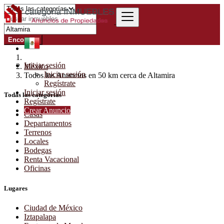
Encontrar
Iniciar sesión
México
Iniciar sesión
Todos los Anuncios en 50 km cerca de Altamira
Regístrate
Iniciar sesión
Todas las categorías
Regístrate
Crear Anuncio
Casas
Departamentos
Terrenos
Locales
Bodegas
Renta Vacacional
Oficinas
Lugares
Ciudad de México
Iztapalapa