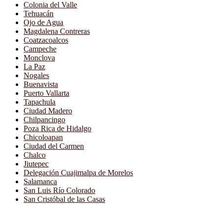
Colonia del Valle
Tehuacán
Ojo de Agua
Magdalena Contreras
Coatzacoalcos
Campeche
Monclova
La Paz
Nogales
Buenavista
Puerto Vallarta
Tapachula
Ciudad Madero
Chilpancingo
Poza Rica de Hidalgo
Chicoloapan
Ciudad del Carmen
Chalco
Jiutepec
Delegación Cuajimalpa de Morelos
Salamanca
San Luis Río Colorado
San Cristóbal de las Casas