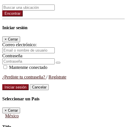
Encontrar
Iniciar sesión
×
Cerrar
Correo electrónico:
Contraseña
Mantenme conectado
¿Perdiste tu contraseña?
/
Regístrate
Iniciar sesión
Cancelar
Seleccionar un País
×
Cerrar
México
Title