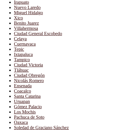
Irapuato
Nuevo Laredo
Miguel Hidalgo
Xico
Benito Juarez
Villahermosa
Ciudad General Escobedo
Celaya
Cuernavaca
Tepic
Ixtapaluca
Tampico
Ciudad Victoria
Tláhuac
Ciudad Obregón
Nicolás Romero
Ensenada
Coacalco
Santa Catarina
Uruapan
Gómez Palacio
Los Mochis
Pachuca de Soto
Oaxaca
Soledad de Graciano Sánchez