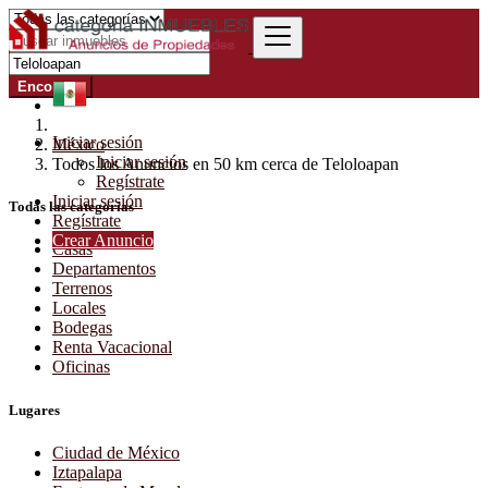
Encontrar
Iniciar sesión
México
Iniciar sesión
Todos los Anuncios en 50 km cerca de Teloloapan
Regístrate
Iniciar sesión
Todas las categorías
Regístrate
Crear Anuncio
Casas
Departamentos
Terrenos
Locales
Bodegas
Renta Vacacional
Oficinas
Lugares
Ciudad de México
Iztapalapa