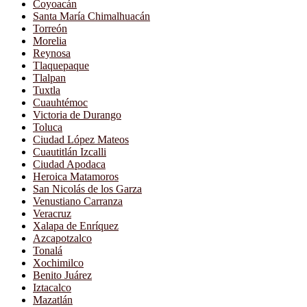
Coyoacán
Santa María Chimalhuacán
Torreón
Morelia
Reynosa
Tlaquepaque
Tlalpan
Tuxtla
Cuauhtémoc
Victoria de Durango
Toluca
Ciudad López Mateos
Cuautitlán Izcalli
Ciudad Apodaca
Heroica Matamoros
San Nicolás de los Garza
Venustiano Carranza
Veracruz
Xalapa de Enríquez
Azcapotzalco
Tonalá
Xochimilco
Benito Juárez
Iztacalco
Mazatlán