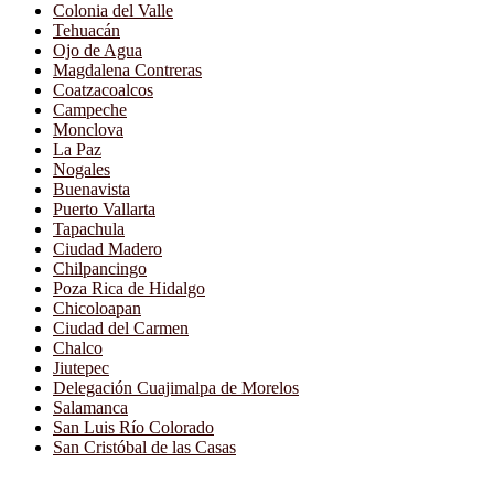
Colonia del Valle
Tehuacán
Ojo de Agua
Magdalena Contreras
Coatzacoalcos
Campeche
Monclova
La Paz
Nogales
Buenavista
Puerto Vallarta
Tapachula
Ciudad Madero
Chilpancingo
Poza Rica de Hidalgo
Chicoloapan
Ciudad del Carmen
Chalco
Jiutepec
Delegación Cuajimalpa de Morelos
Salamanca
San Luis Río Colorado
San Cristóbal de las Casas