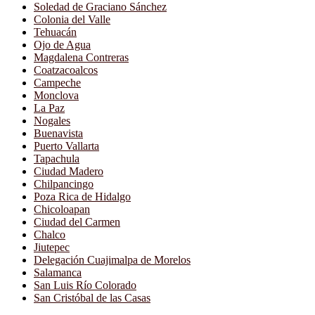
Soledad de Graciano Sánchez
Colonia del Valle
Tehuacán
Ojo de Agua
Magdalena Contreras
Coatzacoalcos
Campeche
Monclova
La Paz
Nogales
Buenavista
Puerto Vallarta
Tapachula
Ciudad Madero
Chilpancingo
Poza Rica de Hidalgo
Chicoloapan
Ciudad del Carmen
Chalco
Jiutepec
Delegación Cuajimalpa de Morelos
Salamanca
San Luis Río Colorado
San Cristóbal de las Casas