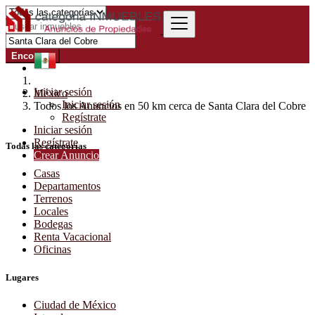
Encontrar
Iniciar sesión
México
Iniciar sesión
Todos los Anuncios en 50 km cerca de Santa Clara del Cobre
Regístrate
Iniciar sesión
Regístrate
Todas las categorías
Crear Anuncio
Casas
Departamentos
Terrenos
Locales
Bodegas
Renta Vacacional
Oficinas
Lugares
Ciudad de México