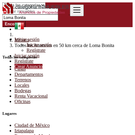
Encontrar
Iniciar sesión
México
Iniciar sesión
Todos los Anuncios en 50 km cerca de Loma Bonita
Regístrate
Iniciar sesión
Todas las categorías
Regístrate
Crear Anuncio
Casas
Departamentos
Terrenos
Locales
Bodegas
Renta Vacacional
Oficinas
Lugares
Ciudad de México
Iztapalapa