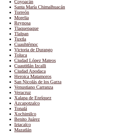
Coyoacán
Santa María Chimalhuacán
Torreón
Morelia
Reynosa
Tlaquepaque
Tlalpan
Tuxtla
Cuauhtémoc
Victoria de Durango
Toluca
Ciudad López Mateos
Cuautitlán Izcalli
Ciudad Apodaca
Heroica Matamoros
San Nicolás de los Garza
Venustiano Carranza
Veracruz
Xalapa de Enríquez
Azcapotzalco
Tonalá
Xochimilco
Benito Juárez
Iztacalco
Mazatlán