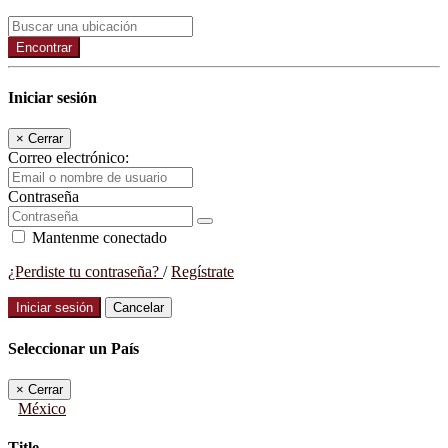
Encontrar
Iniciar sesión
×
Cerrar
Correo electrónico:
Contraseña
Mantenme conectado
¿Perdiste tu contraseña?
/
Regístrate
Iniciar sesión
Cancelar
Seleccionar un País
×
Cerrar
México
Title