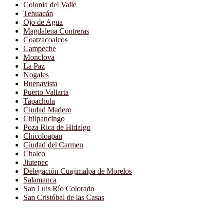
Colonia del Valle
Tehuacán
Ojo de Agua
Magdalena Contreras
Coatzacoalcos
Campeche
Monclova
La Paz
Nogales
Buenavista
Puerto Vallarta
Tapachula
Ciudad Madero
Chilpancingo
Poza Rica de Hidalgo
Chicoloapan
Ciudad del Carmen
Chalco
Jiutepec
Delegación Cuajimalpa de Morelos
Salamanca
San Luis Río Colorado
San Cristóbal de las Casas