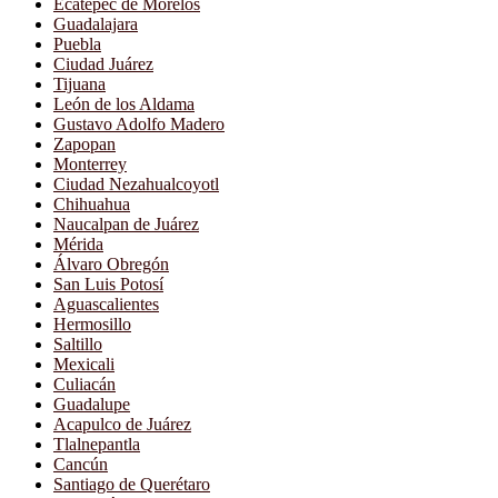
Ecatepec de Morelos
Guadalajara
Puebla
Ciudad Juárez
Tijuana
León de los Aldama
Gustavo Adolfo Madero
Zapopan
Monterrey
Ciudad Nezahualcoyotl
Chihuahua
Naucalpan de Juárez
Mérida
Álvaro Obregón
San Luis Potosí
Aguascalientes
Hermosillo
Saltillo
Mexicali
Culiacán
Guadalupe
Acapulco de Juárez
Tlalnepantla
Cancún
Santiago de Querétaro