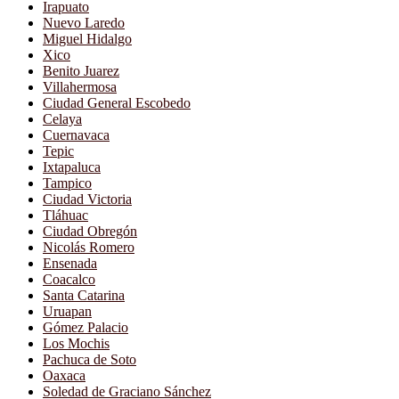
Irapuato
Nuevo Laredo
Miguel Hidalgo
Xico
Benito Juarez
Villahermosa
Ciudad General Escobedo
Celaya
Cuernavaca
Tepic
Ixtapaluca
Tampico
Ciudad Victoria
Tláhuac
Ciudad Obregón
Nicolás Romero
Ensenada
Coacalco
Santa Catarina
Uruapan
Gómez Palacio
Los Mochis
Pachuca de Soto
Oaxaca
Soledad de Graciano Sánchez