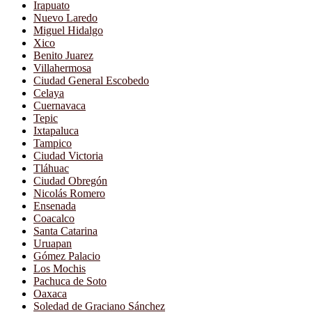
Irapuato
Nuevo Laredo
Miguel Hidalgo
Xico
Benito Juarez
Villahermosa
Ciudad General Escobedo
Celaya
Cuernavaca
Tepic
Ixtapaluca
Tampico
Ciudad Victoria
Tláhuac
Ciudad Obregón
Nicolás Romero
Ensenada
Coacalco
Santa Catarina
Uruapan
Gómez Palacio
Los Mochis
Pachuca de Soto
Oaxaca
Soledad de Graciano Sánchez