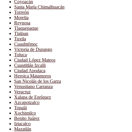
Coyoacán
Santa María Chimalhuacán
Torreón
Morelia
Reynosa
Tlaquepaque
Tlalpan
Tuxtla
Cuauhtémoc
Victoria de Durango
Toluca
Ciudad López Mateos
Cuautitlán Izcalli
Ciudad Apodaca
Heroica Matamoros
San Nicolás de los Garza
Venustiano Carranza
Veracruz
Xalapa de Enríquez
Azcapotzalco
Tonalá
Xochimilco
Benito Juárez
Iztacalco
Mazatlán