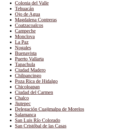
Colonia del Valle
Tehuacán
Ojo de Agua
Magdalena Contreras
Coatzacoalcos
Campeche
Monclova
La Paz
Nogales
Buenavista
Puerto Vallarta
Tapachula
Ciudad Madero
Chilpancingo
Poza Rica de Hidalgo
Chicoloapan
Ciudad del Carmen
Chalco
Jiutepec
Delegación Cuajimalpa de Morelos
Salamanca
San Luis Río Colorado
San Cristóbal de las Casas