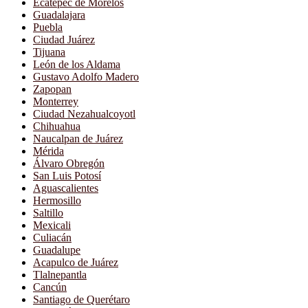
Ecatepec de Morelos
Guadalajara
Puebla
Ciudad Juárez
Tijuana
León de los Aldama
Gustavo Adolfo Madero
Zapopan
Monterrey
Ciudad Nezahualcoyotl
Chihuahua
Naucalpan de Juárez
Mérida
Álvaro Obregón
San Luis Potosí
Aguascalientes
Hermosillo
Saltillo
Mexicali
Culiacán
Guadalupe
Acapulco de Juárez
Tlalnepantla
Cancún
Santiago de Querétaro