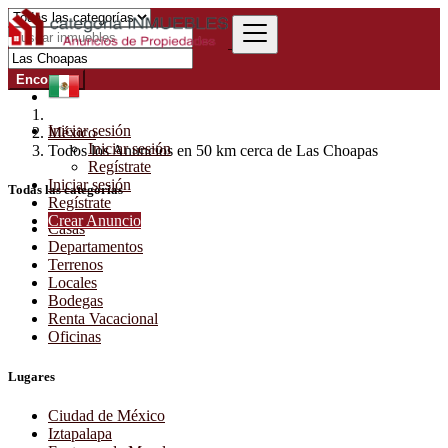
Encontrar
Iniciar sesión
México
Iniciar sesión
Todos los Anuncios en 50 km cerca de Las Choapas
Regístrate
Iniciar sesión
Todas las categorías
Regístrate
Crear Anuncio
Casas
Departamentos
Terrenos
Locales
Bodegas
Renta Vacacional
Oficinas
Lugares
Ciudad de México
Iztapalapa