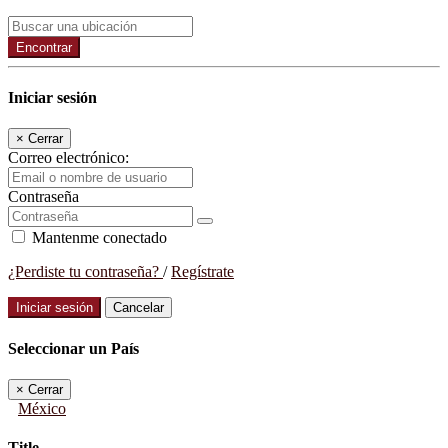
Encontrar
Iniciar sesión
×
Cerrar
Correo electrónico:
Contraseña
Mantenme conectado
¿Perdiste tu contraseña?
/
Regístrate
Iniciar sesión
Cancelar
Seleccionar un País
×
Cerrar
México
Title